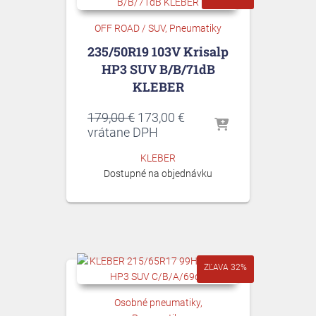
OFF ROAD / SUV
Pneumatiky
235/50R19 103V Krisalp
HP3 SUV B/B/71dB
KLEBER
Pôvodná
Aktuálna
179,00
€
173,00
€
cena
cena
vrátane DPH
bola:
je:
KLEBER
179,00 €.
173,00 €.
Dostupné na objednávku
ZĽAVA 32%
Osobné pneumatiky