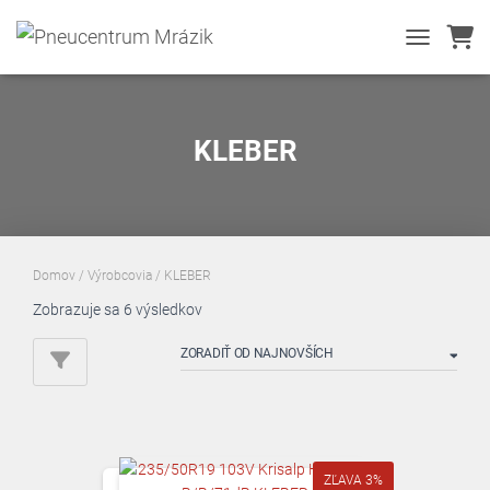
TOGGLE NA
KLEBER
Domov
/ Výrobcovia / KLEBER
Zoradené
Zobrazuje sa 6 výsledkov
podľa
najnovších
ZĽAVA 3%