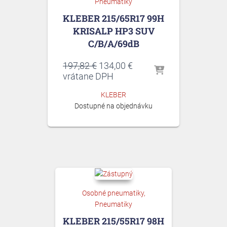
Pneumatiky
KLEBER 215/65R17 99H
KRISALP HP3 SUV
C/B/A/69dB
Pôvodná
Aktuálna
197,82
€
134,00
€
cena
cena
vrátane DPH
bola:
je:
KLEBER
197,82 €.
134,00 €.
Dostupné na objednávku
Osobné pneumatiky
Pneumatiky
KLEBER 215/55R17 98H