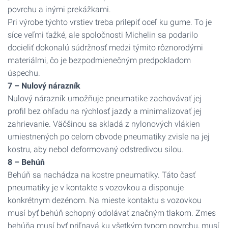
povrchu a inými prekážkami.
Pri výrobe týchto vrstiev treba prilepiť oceľ ku gume. To je
síce veľmi ťažké, ale spoločnosti Michelin sa podarilo
docieliť dokonalú súdržnosť medzi týmito rôznorodými
materiálmi, čo je bezpodmienečným predpokladom
úspechu.
7 – Nulový nárazník
Nulový nárazník umožňuje pneumatike zachovávať jej
profil bez ohľadu na rýchlosť jazdy a minimalizovať jej
zahrievanie. Väčšinou sa skladá z nylonových vlákien
umiestnených po celom obvode pneumatiky zvisle na jej
kostru, aby nebol deformovaný odstredivou silou.
8 – Behúň
Behúň sa nachádza na kostre pneumatiky. Táto časť
pneumatiky je v kontakte s vozovkou a disponuje
konkrétnym dezénom. Na mieste kontaktu s vozovkou
musí byť behúň schopný odolávať značným tlakom. Zmes
behúňa musí byť priľnavá ku všetkým typom povrchu, musí