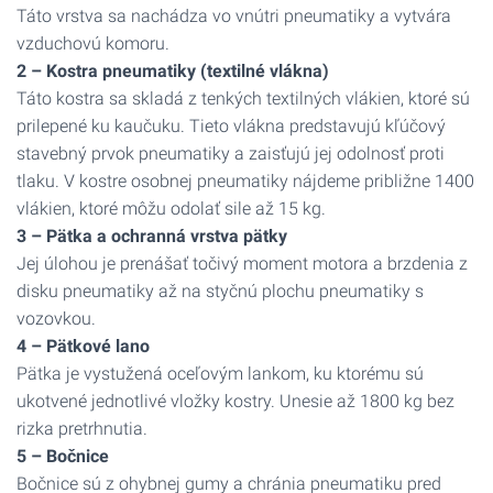
Táto vrstva sa nachádza vo vnútri pneumatiky a vytvára
vzduchovú komoru.
2 – Kostra pneumatiky (textilné vlákna)
Táto kostra sa skladá z tenkých textilných vlákien, ktoré sú
prilepené ku kaučuku. Tieto vlákna predstavujú kľúčový
stavebný prvok pneumatiky a zaisťujú jej odolnosť proti
tlaku. V kostre osobnej pneumatiky nájdeme približne 1400
vlákien, ktoré môžu odolať sile až 15 kg.
3 – Pätka a ochranná vrstva pätky
Jej úlohou je prenášať točivý moment motora a brzdenia z
disku pneumatiky až na styčnú plochu pneumatiky s
vozovkou.
4 – Pätkové lano
Pätka je vystužená oceľovým lankom, ku ktorému sú
ukotvené jednotlivé vložky kostry. Unesie až 1800 kg bez
rizka pretrhnutia.
5 – Bočnice
Bočnice sú z ohybnej gumy a chránia pneumatiku pred