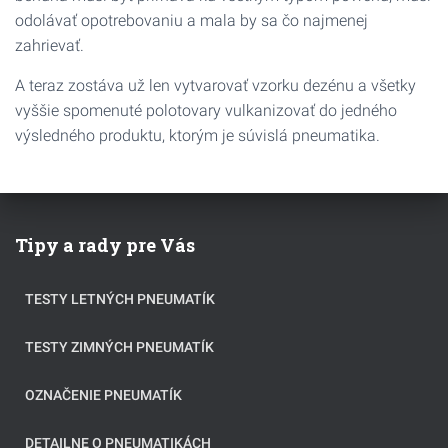
odolávať opotrebovaniu a mala by sa čo najmenej
zahrievať.
A teraz zostáva už len vytvarovať vzorku dezénu a všetky
vyššie spomenuté polotovary vulkanizovať do jedného
výsledného produktu, ktorým je súvislá pneumatika.
Tipy a rady pre Vás
TESTY LETNÝCH PNEUMATÍK
TESTY ZIMNÝCH PNEUMATÍK
OZNAČENIE PNEUMATÍK
DETAILNE O PNEUMATIKÁCH