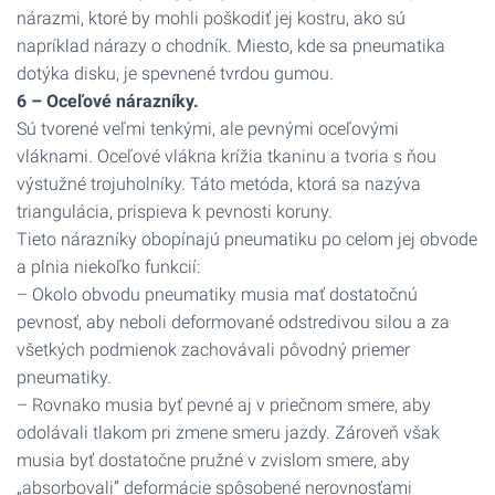
nárazmi, ktoré by mohli poškodiť jej kostru, ako sú
napríklad nárazy o chodník. Miesto, kde sa pneumatika
dotýka disku, je spevnené tvrdou gumou.
6 – Oceľové nárazníky.
Sú tvorené veľmi tenkými, ale pevnými oceľovými
vláknami. Oceľové vlákna krížia tkaninu a tvoria s ňou
výstužné trojuholníky. Táto metóda, ktorá sa nazýva
triangulácia, prispieva k pevnosti koruny.
Tieto nárazníky obopínajú pneumatiku po celom jej obvode
a plnia niekoľko funkcií:
– Okolo obvodu pneumatiky musia mať dostatočnú
pevnosť, aby neboli deformované odstredivou silou a za
všetkých podmienok zachovávali pôvodný priemer
pneumatiky.
– Rovnako musia byť pevné aj v priečnom smere, aby
odolávali tlakom pri zmene smeru jazdy. Zároveň však
musia byť dostatočne pružné v zvislom smere, aby
„absorbovali” deformácie spôsobené nerovnosťami