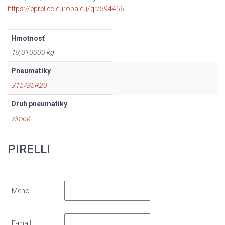
https://eprel.ec.europa.eu/qr/594456
.
Hmotnosť
19,010000 kg
Pneumatiky
315/35R20
Druh pneumatiky
zimné
PIRELLI
Meno
E-mail