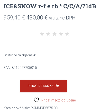
ICE&SNOW r-f e rb * C/C/A/71dB
Pôvodná
Aktuálna
959,40
€
480,00
€
vrátane DPH
cena
cena
bola:
je:
959,40 €.
480,00 €.
Dostupné na objednávku
EAN:
8019227205015
množstvo
PIRELLI
PRIDAŤ DO KOŠÍKA
315/35R20
110V
Pridať medzi obľúbené
SCORPION
ICE&SNOW
Katalógové číslo:
PCMMRP5575.00