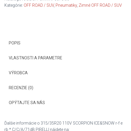
r-
Kategórie:
OFF ROAD / SUV
,
Pneumatiky
,
Zimné OFF ROAD / SUV
f
e
rb
*
C/C/A/71dB
POPIS
VLASTNOSTI A PARAMETRE
VÝROBCA
RECENZIE (0)
OPÝTAJTE SA NÁS
Ďalšie informácie o 315/35R20 110V SCORPION ICE&SNOW r-f e
rb * C/C/A/71dB PIRELLI nájdete na: