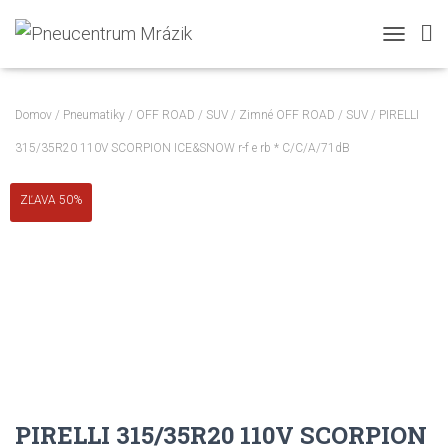
TOGGLE N
Domov
/
Pneumatiky
/
OFF ROAD / SUV
/
Zimné OFF ROAD / SUV
/ PIRELLI
315/35R20 110V SCORPION ICE&SNOW r-f e rb * C/C/A/71dB
ZĽAVA 50%
PIRELLI 315/35R20 110V SCORPION