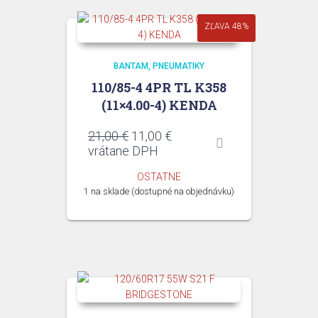
ZĽAVA 48%
BANTAM
PNEUMATIKY
110/85-4 4PR TL K358
(11×4.00-4) KENDA
Pôvodná
Aktuálna
21,00
€
11,00
€
cena
cena
vrátane DPH
bola:
je:
OSTATNE
21,00 €.
11,00 €.
1 na sklade (dostupné na objednávku)