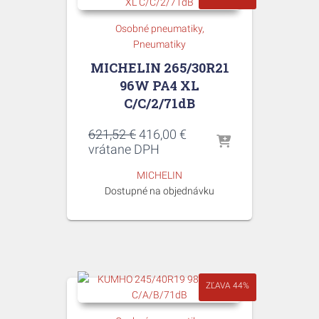
Osobné pneumatiky
Pneumatiky
MICHELIN 265/30R21
96W PA4 XL
C/C/2/71dB
Pôvodná
Aktuálna
621,52
€
416,00
€
cena
cena
vrátane DPH
bola:
je:
MICHELIN
621,52 €.
416,00 €.
Dostupné na objednávku
ZĽAVA 44%