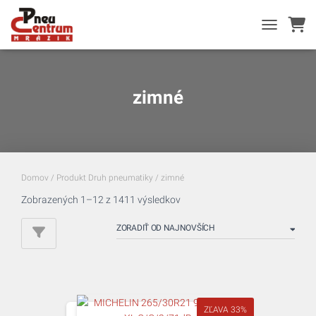
TOGGLE NA
zimné
Domov
/ Produkt Druh pneumatiky / zimné
Zoradené
Zobrazených 1–12 z 1411 výsledkov
podľa
najnovších
ZĽAVA 33%