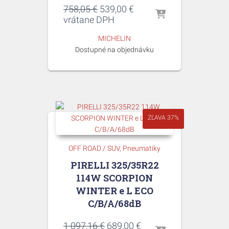
Pôvodná
Aktuálna
758,05
€
539,00
€
cena
cena
vrátane DPH
bola:
je:
MICHELIN
758,05 €.
539,00 €.
Dostupné na objednávku
ZĽAVA 37%
OFF ROAD / SUV
Pneumatiky
PIRELLI 325/35R22
114W SCORPION
WINTER e L ECO
C/B/A/68dB
Pôvodná
Aktuálna
1 097,16
€
689,00
€