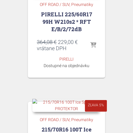
OFF ROAD / SUV
Pneumatiky
PIRELLI 225/60R17
99H W210s2 * RFT
E/B/2/72dB
Pôvodná
Aktuálna
364,08
€
229,00
€
cena
cena
vrátane DPH
bola:
je:
PIRELLI
364,08 €.
229,00 €.
Dostupné na objednávku
ZĽAVA 5%
OFF ROAD / SUV
Pneumatiky
215/70R16 100T Ice