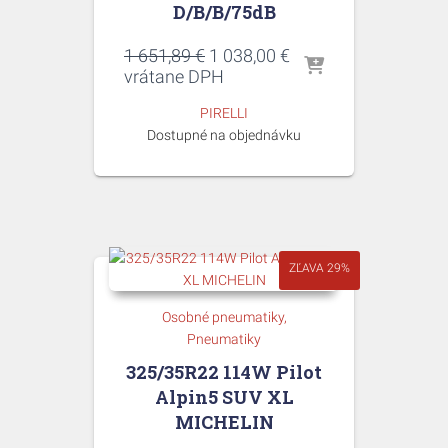
D/B/B/75dB
Pôvodná
Aktuálna
1 651,89
€
1 038,00
€
cena
cena
vrátane DPH
bola:
je:
PIRELLI
1
1
Dostupné na objednávku
651,89 €.
038,00 €.
ZĽAVA 29%
Osobné pneumatiky
Pneumatiky
325/35R22 114W Pilot
Alpin5 SUV XL
MICHELIN