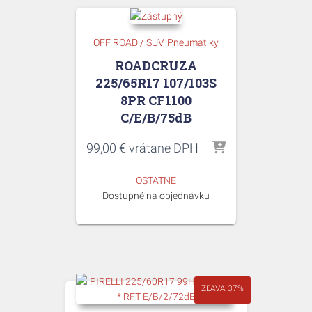
OFF ROAD / SUV
Pneumatiky
ROADCRUZA
225/65R17 107/103S
8PR CF1100
C/E/B/75dB
99,00
€
vrátane DPH
OSTATNE
Dostupné na objednávku
ZĽAVA 37%