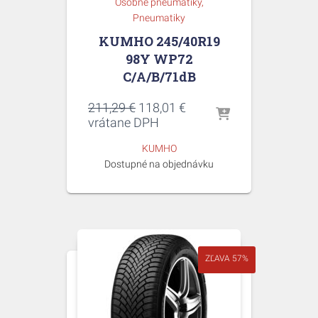
Osobné pneumatiky
Pneumatiky
KUMHO 245/40R19
98Y WP72
C/A/B/71dB
Pôvodná
Aktuálna
211,29
€
118,01
€
cena
cena
vrátane DPH
bola:
je:
KUMHO
211,29 €.
118,01 €.
Dostupné na objednávku
ZĽAVA 57%