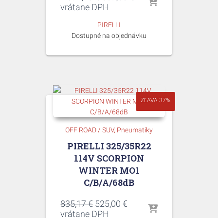
cena
cena
vrátane DPH
bola:
je:
PIRELLI
1
689,00 €.
Dostupné na objednávku
097,16 €.
ZĽAVA 37%
OFF ROAD / SUV
Pneumatiky
PIRELLI 325/35R22
114V SCORPION
WINTER MO1
C/B/A/68dB
Pôvodná
Aktuálna
835,17
€
525,00
€
cena
cena
vrátane DPH