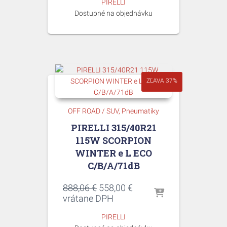
PIRELLI
1
641,00 €.
Dostupné na objednávku
019,67 €.
ZĽAVA 37%
OFF ROAD / SUV
Pneumatiky
PIRELLI 315/40R21
115W SCORPION
WINTER e L ECO
C/B/A/71dB
Pôvodná
Aktuálna
888,06
€
558,00
€
cena
cena
vrátane DPH
bola:
je:
PIRELLI
888,06 €.
558,00 €.