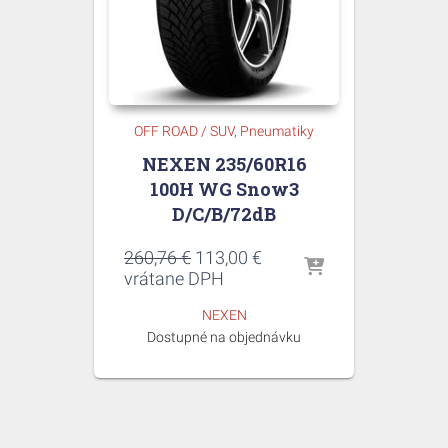
OFF ROAD / SUV
Pneumatiky
NEXEN 235/60R16
100H WG Snow3
D/C/B/72dB
Pôvodná
Aktuálna
260,76
€
113,00
€
cena
cena
vrátane DPH
bola:
je:
NEXEN
260,76 €.
113,00 €.
Dostupné na objednávku