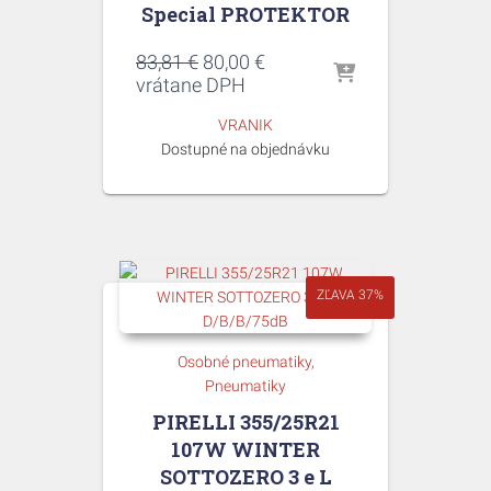
Special PROTEKTOR
Pôvodná
Aktuálna
83,81
€
80,00
€
cena
cena
vrátane DPH
bola:
je:
VRANIK
83,81 €.
80,00 €.
Dostupné na objednávku
ZĽAVA 37%
Osobné pneumatiky
Pneumatiky
PIRELLI 355/25R21
107W WINTER
SOTTOZERO 3 e L