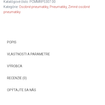
SOTTOZERO
Katalógové číslo:
PCMMRP5307.00
3
Kategórie:
Osobné pneumatiky
,
Pneumatiky
,
Zimné osobné
AO
pneumatiky
C/B/B/71dB
POPIS
VLASTNOSTI A PARAMETRE
VÝROBCA
RECENZIE (0)
OPÝTAJTE SA NÁS