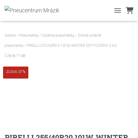
TOGGLE NA
Domov
/
Pneumatiky
/
Osobné pneumatiky
/
Zimné osobné
pneumatiky
/ PIRELLI 255/40R20 101W WINTER SOTTOZERO 3 AO
C/B/B/71dB
ZĽAVA 37%
PIRELLI 255/40R20 101W WINTER