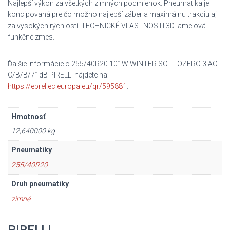
Najlepší výkon za všetkých zimných podmienok. Pneumatika je
koncipovaná pre čo možno najlepší záber a maximálnu trakciu aj
za vysokých rýchlostí. TECHNICKÉ VLASTNOSTI 3D lamelová
funkčné zmes.
Ďalšie informácie o 255/40R20 101W WINTER SOTTOZERO 3 AO
C/B/B/71dB PIRELLI nájdete na:
https://eprel.ec.europa.eu/qr/595881
.
Hmotnosť
12,640000 kg
Pneumatiky
255/40R20
Druh pneumatiky
zimné
PIRELLI