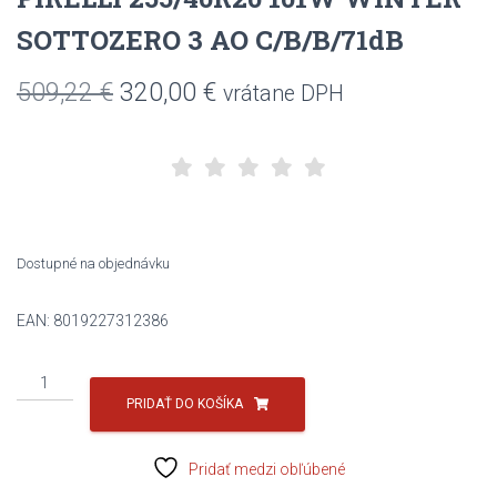
SOTTOZERO 3 AO C/B/B/71dB
Pôvodná
Aktuálna
509,22
€
320,00
€
vrátane DPH
cena
cena
bola:
je:
509,22 €.
320,00 €.
Dostupné na objednávku
EAN:
8019227312386
množstvo
PIRELLI
PRIDAŤ DO KOŠÍKA
255/40R20
101W
Pridať medzi obľúbené
WINTER