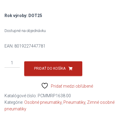
243,54 €.
153,00 €.
Rok výroby: DOT25
Dostupné na objednávku
EAN:
8019227447781
množstvo
PIRELLI
PRIDAŤ DO KOŠÍKA
215/55R17
98V
Pridať medzi obľúbené
POWERGY
WINTER
Katalógové číslo:
PCMMRP1638.00
C/C/B/71dB
Kategórie:
Osobné pneumatiky
,
Pneumatiky
,
Zimné osobné
pneumatiky