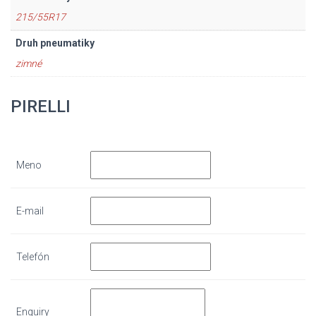
215/55R17
Druh pneumatiky
zimné
PIRELLI
Meno
E-mail
Telefón
Enquiry