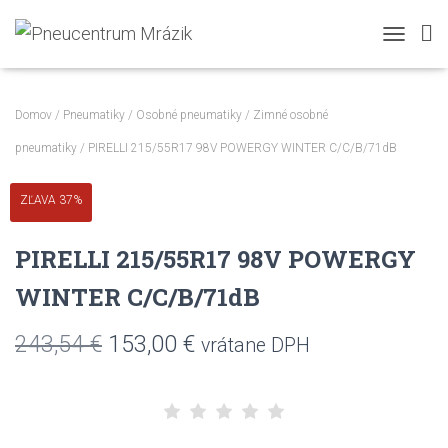
TOGGLE N
Domov
/
Pneumatiky
/
Osobné pneumatiky
/
Zimné osobné
pneumatiky
/ PIRELLI 215/55R17 98V POWERGY WINTER C/C/B/71dB
ZĽAVA 37%
PIRELLI 215/55R17 98V POWERGY
WINTER C/C/B/71dB
Pôvodná
Aktuálna
243,54
€
153,00
€
vrátane DPH
cena
cena
bola:
je: