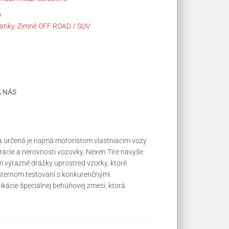
0
tiky
,
Zimné OFF ROAD / SUV
A NÁS
 a určená je najmä motoristom vlastniacim vozy
brácie a nerovnosti vozovky. Nexen Tire navyše
 výrazné drážky uprostred vzorky, ktoré
internom testovaní s konkurenčnými
ikácie špeciálnej behúňovej zmesi, ktorá