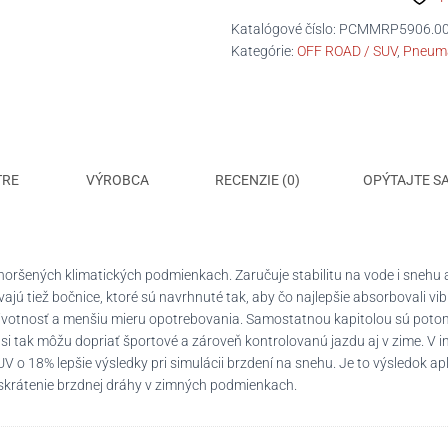
WINGUARD
Sport
Katalógové číslo:
PCMMRP5906.0
2
Kategórie:
OFF ROAD / SUV
,
Pneuma
SUV
D/C/B/72dB
TRE
VÝROBCA
RECENZIE (0)
OPÝTAJTE S
horšených klimatických podmienkach. Zaručuje stabilitu na vode i snehu
ajú tiež bočnice, ktoré sú navrhnuté tak, aby čo najlepšie absorbovali vi
 životnosť a menšiu mieru opotrebovania. Samostatnou kapitolou sú potom
i tak môžu dopriať športové a zároveň kontrolovanú jazdu aj v zime. V 
o 18% lepšie výsledky pri simulácii brzdení na snehu. Je to výsledok apl
skrátenie brzdnej dráhy v zimných podmienkach.