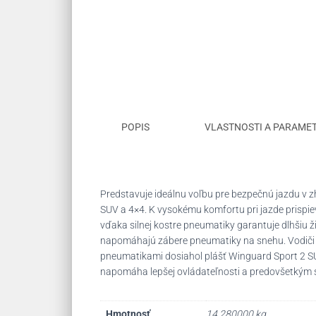
POPIS
VLASTNOSTI A PARAME
Predstavuje ideálnu voľbu pre bezpečnú jazdu v z
SUV a 4×4. K vysokému komfortu pri jazde prispiev
vďaka silnej kostre pneumatiky garantuje dlhšiu
napomáhajú zábere pneumatiky na snehu. Vodiči s
pneumatikami dosiahol plášť Winguard Sport 2 SUV 
napomáha lepšej ovládateľnosti a predovšetkým 
Hmotnosť
14,280000 kg