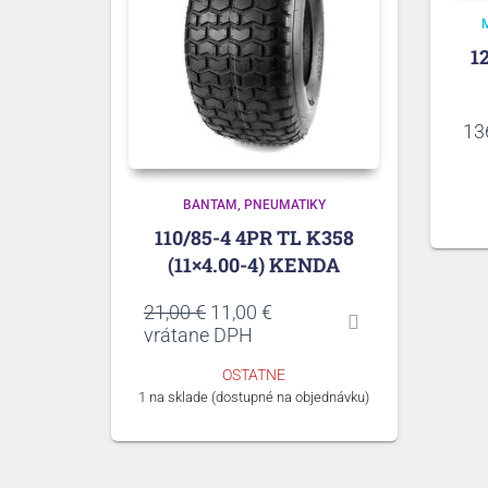
1
13
BANTAM
PNEUMATIKY
110/85-4 4PR TL K358
(11×4.00-4) KENDA
Pôvodná
Aktuálna
21,00
€
11,00
€
cena
cena
vrátane DPH
bola:
je:
OSTATNE
21,00 €.
11,00 €.
1 na sklade (dostupné na objednávku)