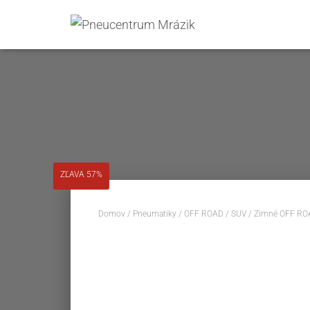
ZĽAVA 57%
Domov
/
Pneumatiky
/
OFF ROAD / SUV
/
Zimné OFF RO