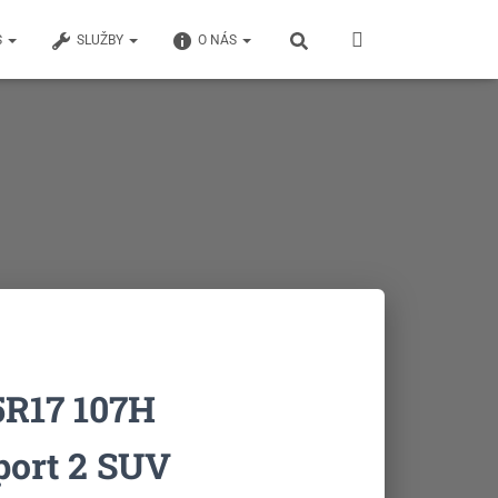
S
SLUŽBY
O NÁS
R17 107H
ort 2 SUV