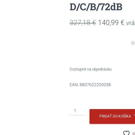
D/C/B/72dB
Pôvodná
Akt
327,18
€
140,99
€
vr
cena
ce
bola:
je:
327,18 €.
140
Dostupné na objednávku
EAN:
8807622200038
množstvo
NEXEN
PRIDAŤ DO KOŠÍKA
245/65R17
107H
P