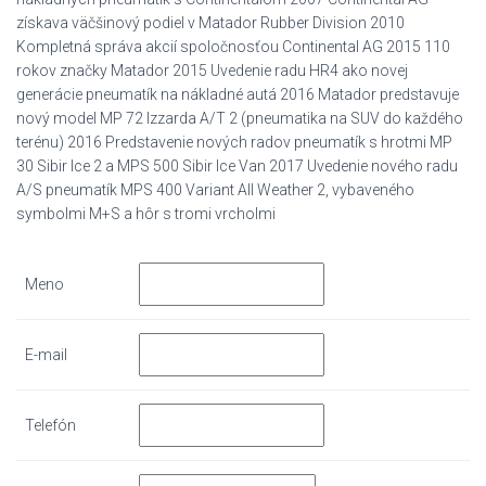
získava väčšinový podiel v Matador Rubber Division 2010
Kompletná správa akcií spoločnosťou Continental AG 2015 110
rokov značky Matador 2015 Uvedenie radu HR4 ako novej
generácie pneumatík na nákladné autá 2016 Matador predstavuje
nový model MP 72 Izzarda A/T 2 (pneumatika na SUV do každého
terénu) 2016 Predstavenie nových radov pneumatík s hrotmi MP
30 Sibir Ice 2 a MPS 500 Sibir Ice Van 2017 Uvedenie nového radu
A/S pneumatík MPS 400 Variant All Weather 2, vybaveného
symbolmi M+S a hôr s tromi vrcholmi
Meno
E-mail
Telefón