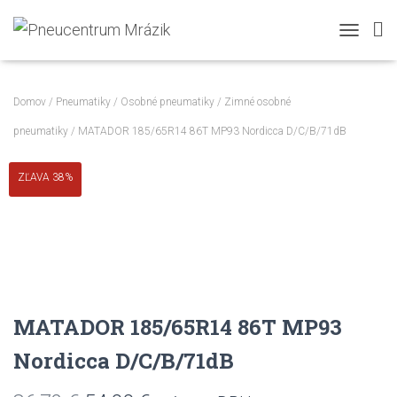
TOGGLE N
Domov
/
Pneumatiky
/
Osobné pneumatiky
/
Zimné osobné
pneumatiky
/ MATADOR 185/65R14 86T MP93 Nordicca D/C/B/71dB
ZĽAVA 38%
MATADOR 185/65R14 86T MP93
Nordicca D/C/B/71dB