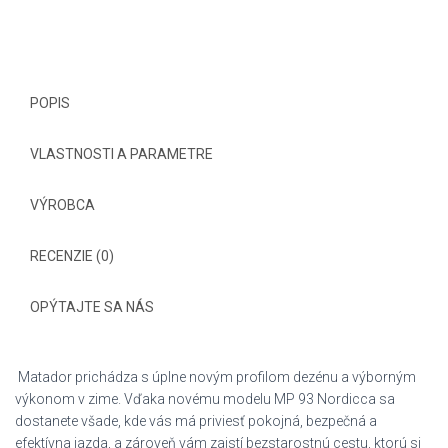
POPIS
VLASTNOSTI A PARAMETRE
VÝROBCA
RECENZIE (0)
OPÝTAJTE SA NÁS
Matador prichádza s úplne novým profilom dezénu a výborným
výkonom v zime. Vďaka novému modelu MP 93 Nordicca sa
dostanete všade, kde vás má priviesť pokojná, bezpečná a
efektívna jazda, a zároveň vám zaistí bezstarostnú cestu, ktorú si