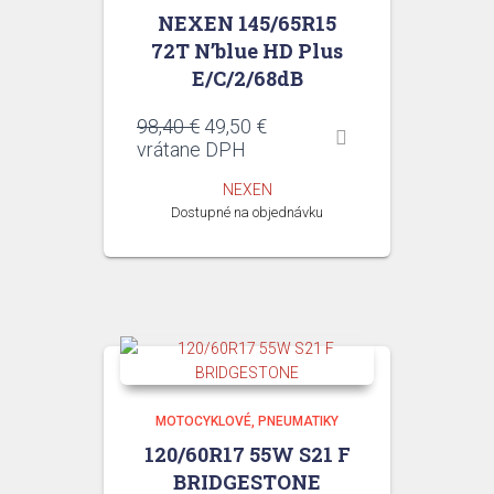
NEXEN 145/65R15
72T N’blue HD Plus
E/C/2/68dB
Pôvodná
Aktuálna
98,40
€
49,50
€
cena
cena
vrátane DPH
bola:
je:
NEXEN
98,40 €.
49,50 €.
Dostupné na objednávku
MOTOCYKLOVÉ
PNEUMATIKY
120/60R17 55W S21 F
BRIDGESTONE