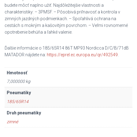
budete môcť naplno užiť. Najdôležitejšie vlastnosti a
charakteristiky: – 3PMSF. – Pôsobivá priľnavosť a kontrola v
zimných jazdných podmienkach. – Spoľahlivá ochrana na
cestách s mokrým a kašovitým povrchom. – Veľmi rovnomerné
opotrebenie behúňa a ľahké valenie.
Ďalšie informácie o 185/65R14 86T MP93 Nordicca D/C/B/71dB
MATADOR nájdete na:
https://eprel.ec.europa.eu/qr/492549
.
Hmotnosť
7,000000 kg
Pneumatiky
185/65R14
Druh pneumatiky
zimné