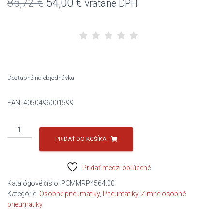
Pôvodná
Aktuálna
86,72
€
54,00
€
vrátane DPH
cena
cena
bola:
je:
86,72 €.
54,00 €.
Dostupné na objednávku
EAN:
4050496001599
množstvo
MATADOR
PRIDAŤ DO KOŠÍKA
185/65R14
86T
Pridať medzi obľúbené
MP93
Nordicca
Katalógové číslo:
PCMMRP4564.00
D/C/B/71dB
Kategórie:
Osobné pneumatiky
,
Pneumatiky
,
Zimné osobné
pneumatiky