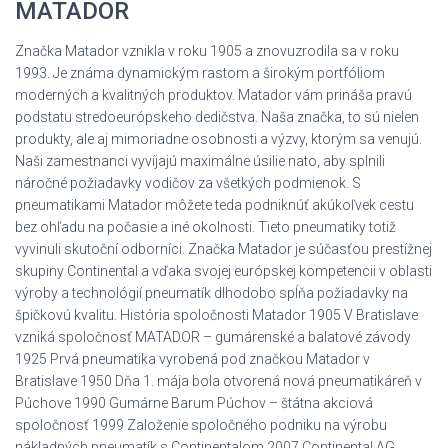
MATADOR
Značka Matador vznikla v roku 1905 a znovuzrodila sa v roku
1993. Je známa dynamickým rastom a širokým portfóliom
moderných a kvalitných produktov. Matador vám prináša pravú
podstatu stredoeurópskeho dedičstva. Naša značka, to sú nielen
produkty, ale aj mimoriadne osobnosti a výzvy, ktorým sa venujú.
Naši zamestnanci vyvíjajú maximálne úsilie nato, aby splnili
náročné požiadavky vodičov za všetkých podmienok. S
pneumatikami Matador môžete teda podniknúť akúkoľvek cestu
bez ohľadu na počasie a iné okolnosti. Tieto pneumatiky totiž
vyvinuli skutoční odborníci. Značka Matador je súčasťou prestížnej
skupiny Continental a vďaka svojej európskej kompetencii v oblasti
výroby a technológií pneumatík dlhodobo spĺňa požiadavky na
špičkovú kvalitu. História spoločnosti Matador 1905 V Bratislave
vzniká spoločnosť MATADOR – gumárenské a balatové závody
1925 Prvá pneumatika vyrobená pod značkou Matador v
Bratislave 1950 Dňa 1. mája bola otvorená nová pneumatikáreň v
Púchove 1990 Gumárne Barum Púchov – štátna akciová
spoločnosť 1999 Založenie spoločného podniku na výrobu
nákladných pneumatík s Continentalom 2007 Continental AG