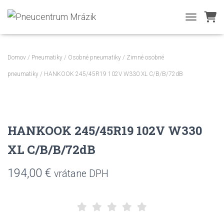
TOGGLE NA
Domov
/
Pneumatiky
/
Osobné pneumatiky
/
Zimné osobné
pneumatiky
/ HANKOOK 245/45R19 102V W330 XL C/B/B/72dB
HANKOOK 245/45R19 102V W330
XL C/B/B/72dB
194,00
€
vrátane DPH