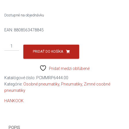
Dostupné na objednávku
EAN:
8808563478845
množstvo
HANKOOK
PRIDAŤ DO KOŠÍKA
245/45R19
102V
Pridať medzi obľúbené
W330
XL
Katalógové číslo:
PCMMRP6444.00
C/B/B/72dB
Kategórie:
Osobné pneumatiky
,
Pneumatiky
,
Zimné osobné
pneumatiky
HANKOOK
POPIS