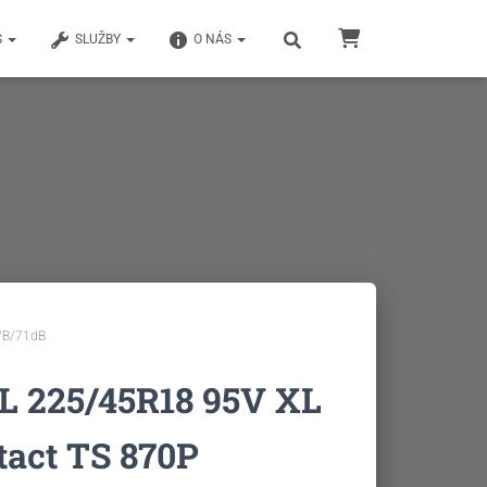
S
SLUŽBY
O NÁS
/B/71dB
 225/45R18 95V XL
act TS 870P