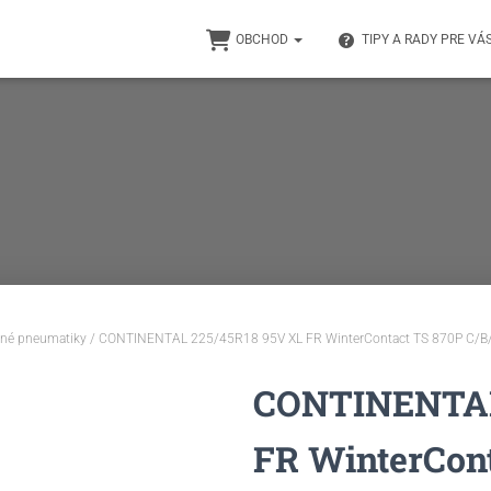
OBCHOD
TIPY A RADY PRE VÁ
né pneumatiky
/ CONTINENTAL 225/45R18 95V XL FR WinterContact TS 870P C/B
CONTINENTAL
FR WinterCont