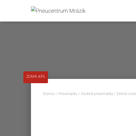
ZĽAVA 43%
Domov
/
Pneumatiky
/
Osobné pneumatiky
/
Zimné osob