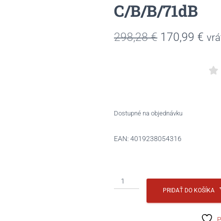
C/B/B/71dB
Pôvodná
Akt
298,28
€
170,99
€
vr
cena
ce
bola:
je:
298,28 €.
170
Dostupné na objednávku
EAN:
4019238054316
množstvo
CONTINENTAL
PRIDAŤ DO KOŠÍKA
225/45R18
95V
P