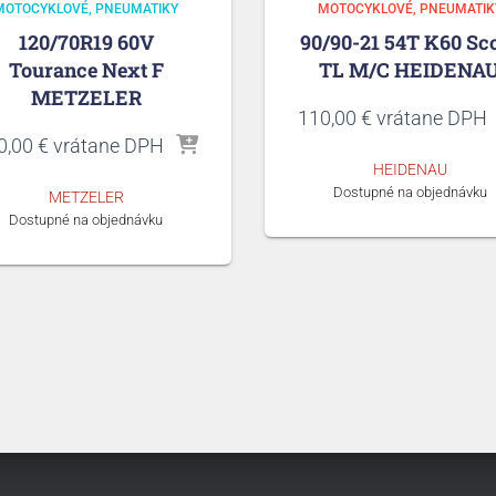
MOTOCYKLOVÉ
PNEUMATIKY
MOTOCYKLOVÉ
PNEUMATIK
120/70R19 60V
90/90-21 54T K60 Sc
Tourance Next F
TL M/C HEIDENA
METZELER
110,00
€
vrátane DPH
0,00
€
vrátane DPH
HEIDENAU
Dostupné na objednávku
METZELER
Dostupné na objednávku