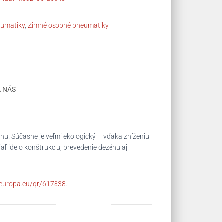
0
umatiky
,
Zimné osobné pneumatiky
A NÁS
u. Súčasne je veľmi ekologický – vďaka zníženiu
aľ ide o konštrukciu, prevedenie dezénu aj
c.europa.eu/qr/617838
.