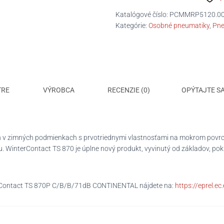
XL
FR
Katalógové číslo:
PCMMRP5120.0
WinterContact
Kategórie:
Osobné pneumatiky
,
Pne
TS
870P
C/B/B/71dB
TRE
VÝROBCA
RECENZIE (0)
OPÝTAJTE S
n v zimných podmienkach s prvotriednymi vlastnosťami na mokrom povrch
 WinterContact TS 870 je úplne nový produkt, vyvinutý od základov, poki
erContact TS 870P C/B/B/71dB CONTINENTAL nájdete na:
https://eprel.e