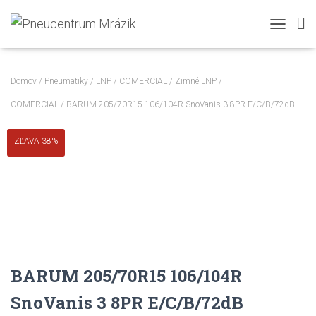
TOGGLE N
Domov
/
Pneumatiky
/
LNP / COMERCIAL
/
Zimné LNP /
COMERCIAL
/ BARUM 205/70R15 106/104R SnoVanis 3 8PR E/C/B/72dB
ZĽAVA 38%
BARUM 205/70R15 106/104R
SnoVanis 3 8PR E/C/B/72dB