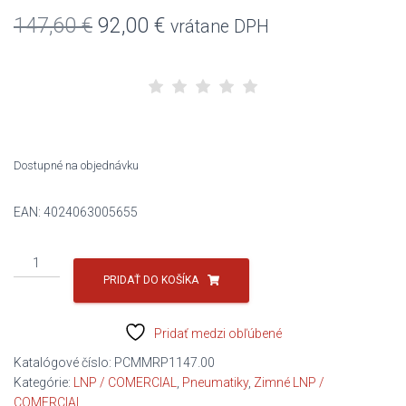
Pôvodná
Aktuálna
147,60
€
92,00
€
vrátane DPH
cena
cena
bola:
je:
147,60 €.
92,00 €.
Dostupné na objednávku
EAN:
4024063005655
množstvo
BARUM
PRIDAŤ DO KOŠÍKA
205/70R15
106/104R
Pridať medzi obľúbené
SnoVanis
3
Katalógové číslo:
PCMMRP1147.00
8PR
Kategórie:
LNP / COMERCIAL
,
Pneumatiky
,
Zimné LNP /
E/C/B/72dB
COMERCIAL