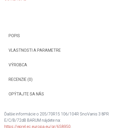
POPIS
VLASTNOSTI A PARAMETRE
VÝROBCA
RECENZIE (0)
OPÝTAJTE SA NÁS
Ďalšie informácie o 205/70R15 106/104R SnoVanis 3 8PR
E/C/B/72dB BARUM nájdete na:
https://eprel.ec.europa.eu/qr/658950
.