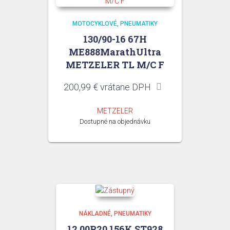
MOTOCYKLOVÉ
PNEUMATIKY
130/90-16 67H
ME888MarathUltra
METZELER TL M/C F
200,99
€
vrátane DPH
METZELER
Dostupné na objednávku
NÁKLADNÉ
PNEUMATIKY
12,00R20 156K ST928