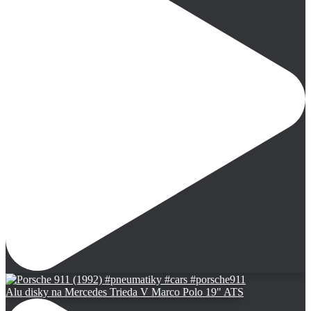
Alu disky na Mercedes Trieda V Marco Polo 19" ATS