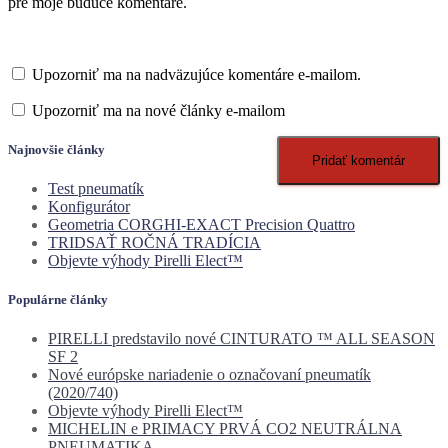
pre moje budúce komentáre.
Upozorniť ma na nadväzujúce komentáre e-mailom.
Upozorniť ma na nové články e-mailom
Najnovšie články
Test pneumatík
Konfigurátor
Geometria CORGHI-EXACT Precision Quattro
TRIDSAŤ ROČNÁ TRADÍCIA
Objevte výhody Pirelli Elect™
Populárne články
PIRELLI predstavilo nové CINTURATO ™ ALL SEASON
SF 2
Nové európske nariadenie o označovaní pneumatík
(2020/740)
Objevte výhody Pirelli Elect™
MICHELIN e PRIMACY PRVÁ CO2 NEUTRÁLNA
PNEUMATIKA