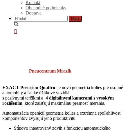
Kontakt
Obchodné podmienky
Doprava
Hľadať:
Geometria CORGHI-EXACT
Precision Quattro
Published by
Pneucentrum Mrazik
on
18. apríla 2024
20. júna
2024
EXACT Precision Quattro
je nová geometria kolies pre osobné
automobily a ľahké úžitkové vozidlá
s pasívnymi terčíkmi a
4 digitálnymi kamerami s vysokým
rozlíšením
, ktoré zaisťujú maximálnu presnosť merania.
Automatizácia operácií geometrie kolies a extrémna spoľahlivosť
komponentov zvyšujú jeho produktivitu.
Stĺpovo integrovaný zdvih s funkciou automatického