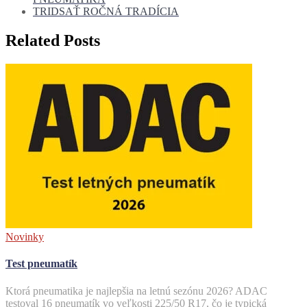
TRIDSAŤ ROČNÁ TRADÍCIA
Related Posts
Novinky
Test pneumatík
Ktorá pneumatika je najlepšia na letnú sezónu 2026? ADAC
testoval 16 pneumatík vo veľkosti 225/50 R17, čo je typická