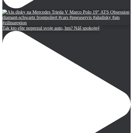
Tak kto ešte neprezul svoje auto, hm? Náš spokojný