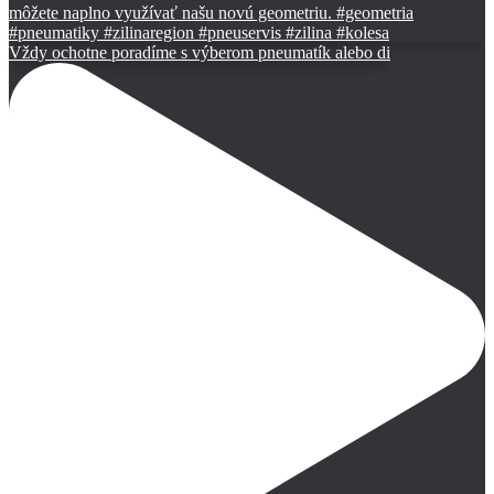
Vždy ochotne poradíme s výberom pneumatík alebo di