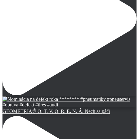
GEOMETRIA☝️ O. T. V. O. R. E. N. Á. Nech sa páči