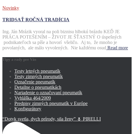
Novinky
TRIDSAŤ ROČNÁ TRADÍCIA
Ing. Ján Mrázik vyoral na poli biznisu hlbokú brázdu KEĎ JE
PRÁCA POTEŠENÍM – ŽIVOT JE ŠŤASTNÝ O úspešných
podnikateľoch sa píše a hovorí všeličo. Aj to, že mnoho je
povolaných, ale málo vyvolených. Nie každému osud
Read more
Tipy a rady pre Vás
Testy letných pneumatík
Testy zimných pneumatík
Označenie pneumatík
Detailne o pneumatikách
Nariadenie o označovaní pneumatík
Vyhláška 464/2009
Predpisy zimných pneumatík v Európe
Konfigurátory
“Dotyk svetla, dych prírody, sila ženy” 🌷 PIRELLI