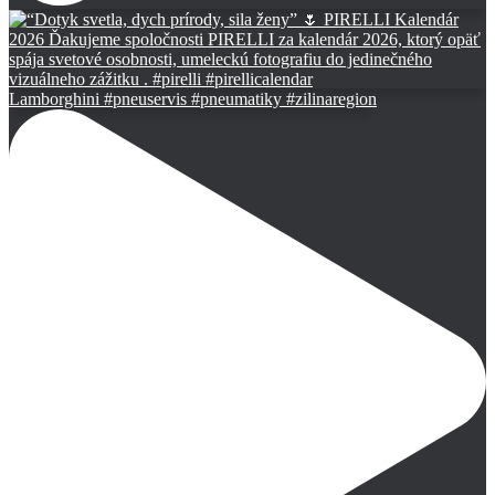
Lamborghini #pneuservis #pneumatiky #zilinaregion