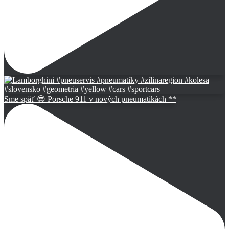
Sme späť 😎 Porsche 911 v nových pneumatikách **