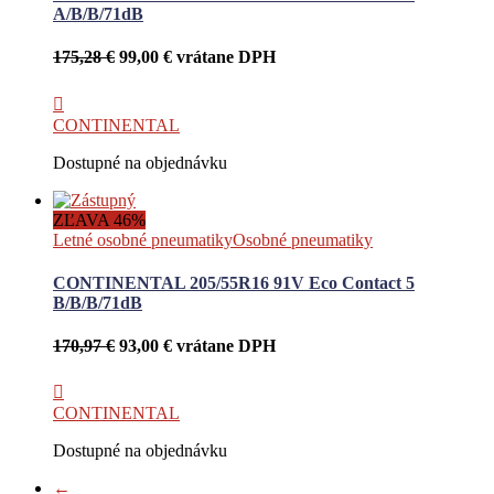
A/B/B/71dB
Pôvodná
Aktuálna
175,28
€
99,00
€
vrátane DPH
cena
cena
bola:
je:
175,28 €.
99,00 €.
CONTINENTAL
Dostupné na objednávku
ZĽAVA 46%
Letné osobné pneumatiky
Osobné pneumatiky
CONTINENTAL 205/55R16 91V Eco Contact 5
B/B/B/71dB
Pôvodná
Aktuálna
170,97
€
93,00
€
vrátane DPH
cena
cena
bola:
je:
170,97 €.
93,00 €.
CONTINENTAL
Dostupné na objednávku
←