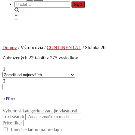
Hľadať:
CONTINENTAL
Domov
/ Výrobcovia /
CONTINENTAL
/ Stránka 20
Zoradené
Zobrazených 229–240 z 275 výsledkov
podľa
najnovších
:: Filter
Vyberte si kategóriu a zadajte vlastnosti
Text search
Price filter
Ihneď skladom na predajni