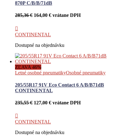
870P C/B/B/71dB
Pôvodná
Aktuálna
285,36
€
164,00
€
vrátane DPH
cena
cena
bola:
je:
285,36 €.
164,00 €.
CONTINENTAL
Dostupné na objednávku
ZĽAVA 46%
Letné osobné pneumatiky
Osobné pneumatiky
205/55R17 91V Eco Contact 6 A/B/B71dB
CONTINENTAL
Pôvodná
Aktuálna
235,55
€
127,00
€
vrátane DPH
cena
cena
bola:
je:
235,55 €.
127,00 €.
CONTINENTAL
Dostupné na objednávku