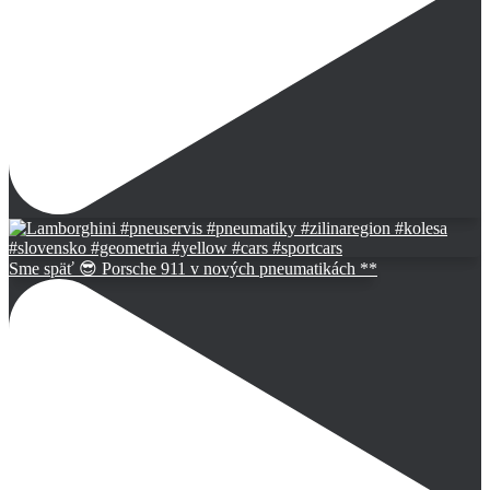
Sme späť 😎 Porsche 911 v nových pneumatikách **