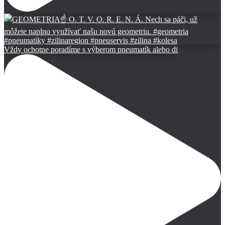
Vždy ochotne poradíme s výberom pneumatík alebo di