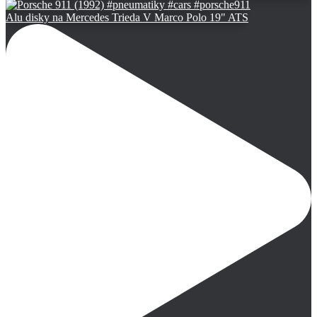
Alu disky na Mercedes Trieda V Marco Polo 19" ATS