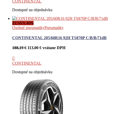
CONTINENTAL
Dostupné na objednávku
ZĽAVA 40%
Osobné pneumatiky
Pneumatiky
CONTINENTAL 205/60R16 92H TS870P C/B/B/71dB
Pôvodná
Aktuálna
188,19
€
113,00
€
vrátane DPH
cena
cena
bola:
je:
188,19 €.
113,00 €.
CONTINENTAL
Dostupné na objednávku