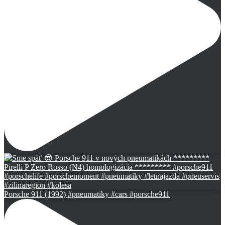
Porsche 911 (1992) #pneumatiky #cars #porsche911