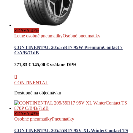
ZĽAVA 47%
Letné osobné pneumatiky
Osobné pneumatiky
CONTINENTAL 205/55R17 95W PremiumContact 7
C/A/B/71dB
Pôvodná
Aktuálna
271,83
€
145,00
€
vrátane DPH
cena
cena
bola:
je:
271,83 €.
145,00 €.
CONTINENTAL
Dostupné na objednávku
ZĽAVA 43%
Osobné pneumatiky
Pneumatiky
CONTINENTAL 205/55R17 95V XL WinterContact TS