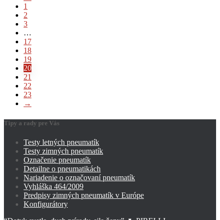
1
2
3
…
17
18
19
20
21
22
23
→
Tipy a rady pre Vás
Testy letných pneumatík
Testy zimných pneumatík
Označenie pneumatík
Detailne o pneumatikách
Nariadenie o označovaní pneumatík
Vyhláška 464/2009
Predpisy zimných pneumatík v Európe
Konfigurátory