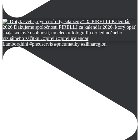
Lamborghini #pneuservis #pneumatiky #zilinaregion