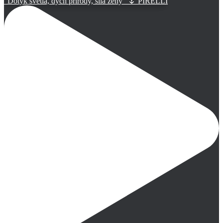
“Dotyk svetla, dych prírody, sila ženy” 🌷 PIRELLI