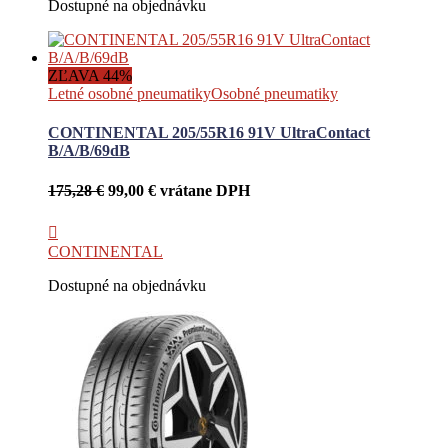
Dostupné na objednávku
ZĽAVA 44%
Letné osobné pneumatiky
Osobné pneumatiky
CONTINENTAL 205/55R16 91V UltraContact
B/A/B/69dB
Pôvodná
Aktuálna
175,28
€
99,00
€
vrátane DPH
cena
cena
bola:
je:
175,28 €.
99,00 €.
CONTINENTAL
Dostupné na objednávku