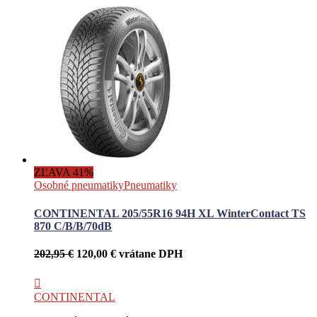
ZĽAVA 41%
Osobné pneumatiky
Pneumatiky
CONTINENTAL 205/55R16 94H XL WinterContact TS
870 C/B/B/70dB
Pôvodná
Aktuálna
202,95
€
120,00
€
vrátane DPH
cena
cena
bola:
je:
202,95 €.
120,00 €.
CONTINENTAL