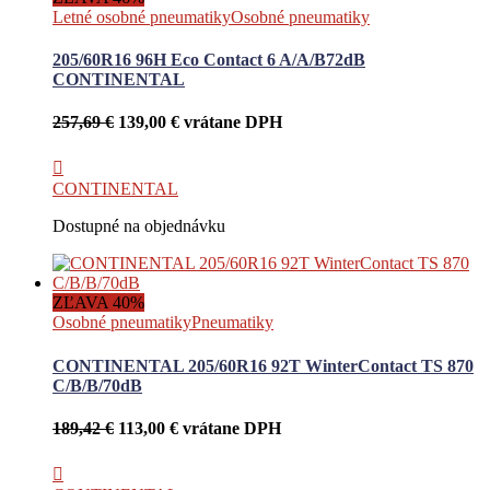
Letné osobné pneumatiky
Osobné pneumatiky
205/60R16 96H Eco Contact 6 A/A/B72dB
CONTINENTAL
Pôvodná
Aktuálna
257,69
€
139,00
€
vrátane DPH
cena
cena
bola:
je:
257,69 €.
139,00 €.
CONTINENTAL
Dostupné na objednávku
ZĽAVA 40%
Osobné pneumatiky
Pneumatiky
CONTINENTAL 205/60R16 92T WinterContact TS 870
C/B/B/70dB
Pôvodná
Aktuálna
189,42
€
113,00
€
vrátane DPH
cena
cena
bola:
je:
189,42 €.
113,00 €.