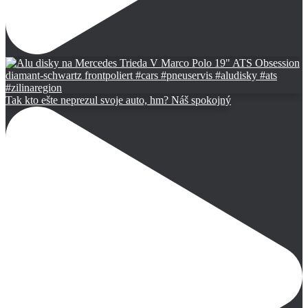
Tak kto ešte neprezul svoje auto, hm? Náš spokojný