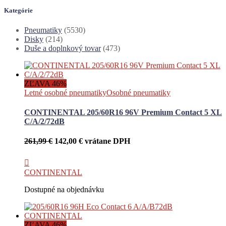
Kategórie
Pneumatiky
(5530)
Disky
(214)
Duše a doplnkový tovar
(473)
ZĽAVA 46%
Letné osobné pneumatiky
Osobné pneumatiky
CONTINENTAL 205/60R16 96V Premium Contact 5 XL
C/A/2/72dB
Pôvodná
Aktuálna
261,99
€
142,00
€
vrátane DPH
cena
cena
bola:
je:
261,99 €.
142,00 €.
CONTINENTAL
Dostupné na objednávku
ZĽAVA 46%