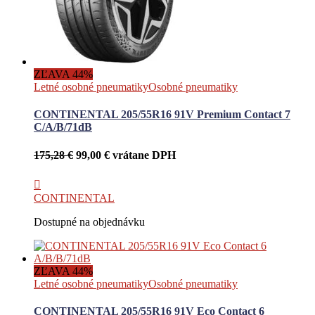
ZĽAVA 44%
Letné osobné pneumatiky
Osobné pneumatiky
CONTINENTAL 205/55R16 91V Premium Contact 7
C/A/B/71dB
Pôvodná
Aktuálna
175,28
€
99,00
€
vrátane DPH
cena
cena
bola:
je:
175,28 €.
99,00 €.
CONTINENTAL
Dostupné na objednávku
ZĽAVA 44%
Letné osobné pneumatiky
Osobné pneumatiky
CONTINENTAL 205/55R16 91V Eco Contact 6