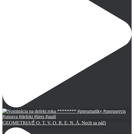
GEOMETRIA☝️ O. T. V. O. R. E. N. Á. Nech sa páči