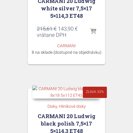
CARMANI 20 Ludwig
white silver 7,5×17
5×114,3 ET48
Pôvodná
Aktuálna
215,61
€
143,90
€
cena
cena
vrátane DPH
bola:
je:
CARMANI
215,61 €.
143,90 €.
8 na sklade (dostupné na objednávku)
ZĽAVA 33%
Disky
Hliníkové disky
CARMANI 20 Ludwig
black polish 7,5×17
5×114,3 ET48