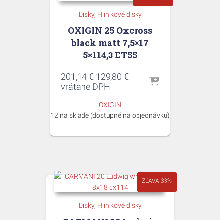
Disky
Hliníkové disky
OXIGIN 25 Oxcross
black matt 7,5×17
5×114,3 ET55
Pôvodná
Aktuálna
201,14
€
129,80
€
cena
cena
vrátane DPH
bola:
je:
OXIGIN
201,14 €.
129,80 €.
12 na sklade (dostupné na objednávku)
ZĽAVA 33%
Disky
Hliníkové disky