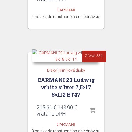
bola:
je:
CARMANI
215,61 €.
143,90 €.
4 na sklade (dostupné na objednávku)
ZĽAVA 33%
Disky
Hliníkové disky
CARMANI 20 Ludwig
white silver 7,5×17
5×112 ET47
Pôvodná
Aktuálna
215,61
€
143,90
€
cena
cena
vrátane DPH
bola:
je:
CARMANI
215,61 €.
143,90 €.
8 na sklade (dostupné na objednávku)