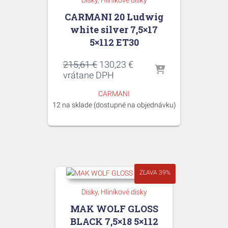
CARMANI 20 Ludwig
white silver 7,5×17
5×112 ET30
Pôvodná
Aktuálna
215,61
€
130,23
€
cena
cena
vrátane DPH
bola:
je:
CARMANI
215,61 €.
130,23 €.
12 na sklade (dostupné na objednávku)
ZĽAVA 39%
Disky
Hliníkové disky
MAK WOLF GLOSS
BLACK 7,5×18 5×112