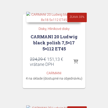
ZĽAVA 33%
Disky
Hliníkové disky
CARMANI 20 Ludwig
black polish 7,5×17
5×112 ET45
Pôvodná
Aktuálna
224,29
€
151,13
€
cena
cena
vrátane DPH
bola:
je:
CARMANI
224,29 €.
151,13 €.
4 na sklade (dostupné na objednávku)