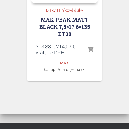
Disky
Hliníkové disky
MAK PEAK MATT
BLACK 7,5×17 6×135
ET38
Pôvodná
Aktuálna
303,88
€
214,07
€
cena
cena
vrátane DPH
bola:
je:
MAK
303,88 €.
214,07 €.
Dostupné na objednávku