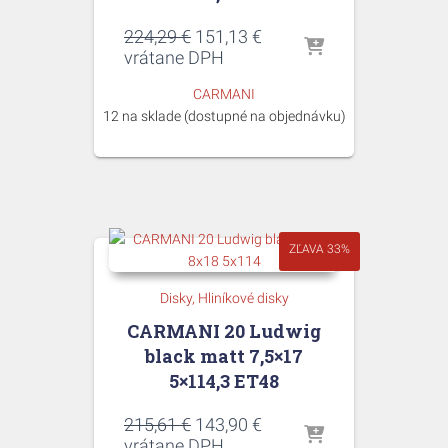
Pôvodná
Aktuálna
224,29
€
151,13
€
cena
cena
vrátane DPH
bola:
je:
CARMANI
224,29 €.
151,13 €.
12 na sklade (dostupné na objednávku)
ZĽAVA 33%
Disky
Hliníkové disky
CARMANI 20 Ludwig
black matt 7,5×17
5×114,3 ET48
Pôvodná
Aktuálna
215,61
€
143,90
€
cena
cena
vrátane DPH