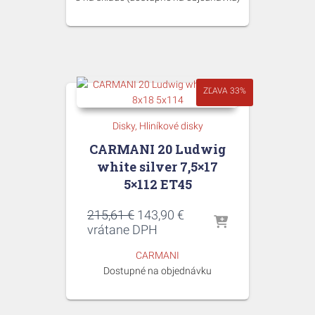
ZĽAVA 33%
Disky
Hliníkové disky
CARMANI 20 Ludwig
white silver 7,5×17
5×112 ET45
Pôvodná
Aktuálna
215,61
€
143,90
€
cena
cena
vrátane DPH
bola:
je:
CARMANI
215,61 €.
143,90 €.
Dostupné na objednávku