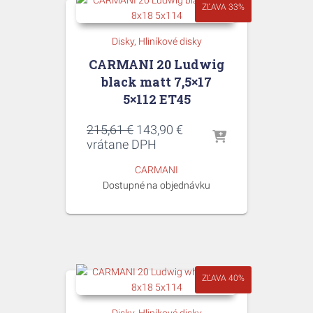
ZĽAVA 33%
Disky
Hliníkové disky
CARMANI 20 Ludwig
black matt 7,5×17
5×112 ET45
Pôvodná
Aktuálna
215,61
€
143,90
€
cena
cena
vrátane DPH
bola:
je:
CARMANI
215,61 €.
143,90 €.
Dostupné na objednávku
ZĽAVA 40%
Disky
Hliníkové disky