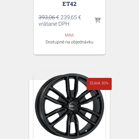
ET42
Pôvodná
Aktuálna
393,06
€
239,65
€
cena
cena
vrátane DPH
bola:
je:
MAK
393,06 €.
239,65 €.
Dostupné na objednávku
ZĽAVA 30%