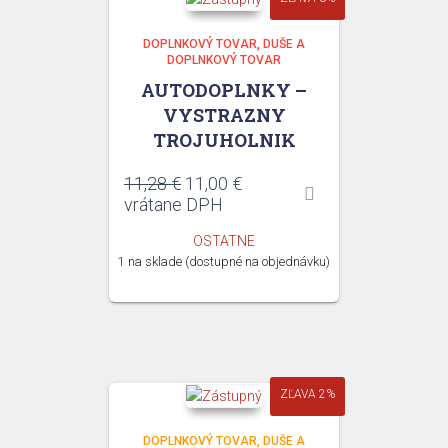
DOPLNKOVÝ TOVAR
DUŠE A
DOPLNKOVÝ TOVAR
AUTODOPLNKY –
VYSTRAZNY
TROJUHOLNIK
Pôvodná
Aktuálna
11,28
€
11,00
€
cena
cena
vrátane DPH
bola:
je:
OSTATNE
11,28 €.
11,00 €.
1 na sklade (dostupné na objednávku)
ZĽAVA 2%
DOPLNKOVÝ TOVAR
DUŠE A