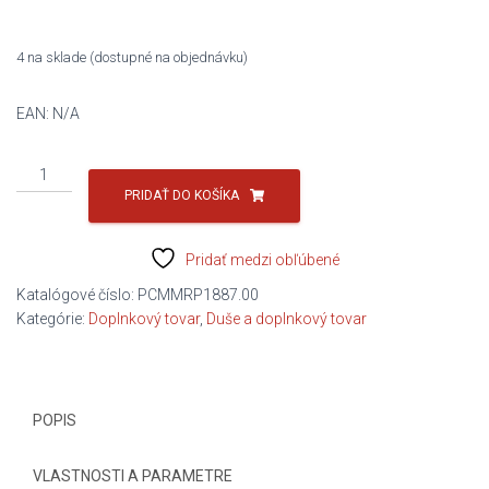
4 na sklade (dostupné na objednávku)
EAN:
N/A
množstvo
ZIAROVKA
PRIDAŤ DO KOŠÍKA
H7
Osram
Pridať medzi obľúbené
12V
55W
Katalógové číslo:
PCMMRP1887.00
PX
Kategórie:
Doplnkový tovar
,
Duše a doplnkový tovar
26D
POPIS
VLASTNOSTI A PARAMETRE