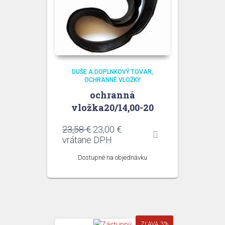
DUŠE A DOPLNKOVÝ TOVAR
OCHRANNÉ VLOŽKY
ochranná
vložka20/14,00-20
Pôvodná
Aktuálna
23,58
€
23,00
€
cena
cena
vrátane DPH
bola:
je:
Dostupné na objednávku
23,58 €.
23,00 €.
ZĽAVA 3%