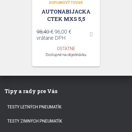
DOPLNKOVÝ TOVAR
AUTONABIJACKA
CTEK MXS 5,5
Pôvodná
Aktuálna
98,40
€
96,00
€
cena
cena
vrátane DPH
bola:
je:
OSTATNE
98,40 €.
96,00 €.
Dostupné na objednávku
Tipy a rady pre Vás
TESTY LETNÝCH PNEUMATÍK
TESTY ZIMNÝCH PNEUMATÍK