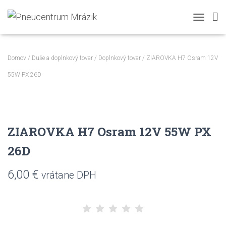
TOGGLE N
Domov
/
Duše a doplnkový tovar
/
Doplnkový tovar
/ ZIAROVKA H7 Osram 12V
55W PX 26D
ZIAROVKA H7 Osram 12V 55W PX
26D
6,00
€
vrátane DPH