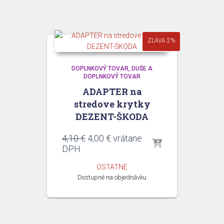
ZĽAVA 2%
DOPLNKOVÝ TOVAR
DUŠE A
DOPLNKOVÝ TOVAR
ADAPTER na
stredove krytky
DEZENT-ŠKODA
Pôvodná
Aktuálna
4,10
€
4,00
€
vrátane
cena
cena
DPH
bola:
je:
OSTATNE
4,10 €.
4,00 €.
Dostupné na objednávku