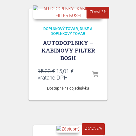
ZĽAVA 2%
DOPLNKOVÝ TOVAR
DUŠE A
DOPLNKOVÝ TOVAR
AUTODOPLNKY –
KABINOVY FILTER
BOSH
Pôvodná
Aktuálna
15,38
€
15,01
€
cena
cena
vrátane DPH
bola:
je:
Dostupné na objednávku
15,38 €.
15,01 €.
ZĽAVA 2%