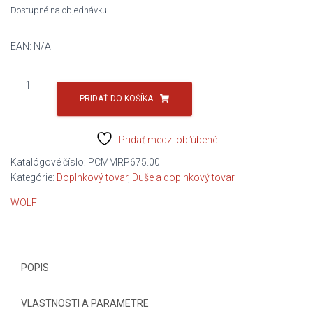
Dostupné na objednávku
EAN:
N/A
množstvo
WOLF
PRIDAŤ DO KOŠÍKA
75W
FE
Pridať medzi obľúbené
ECOTECH
1L
Katalógové číslo:
PCMMRP675.00
Kategórie:
Doplnkový tovar
,
Duše a doplnkový tovar
WOLF
POPIS
VLASTNOSTI A PARAMETRE