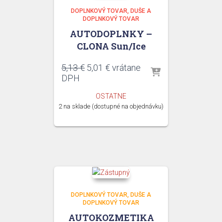
DOPLNKOVÝ TOVAR
DUŠE A
DOPLNKOVÝ TOVAR
AUTODOPLNKY –
CLONA Sun/Ice
Pôvodná
Aktuálna
5,13
€
5,01
€
vrátane
cena
cena
DPH
bola:
je:
OSTATNE
5,13 €.
5,01 €.
2 na sklade (dostupné na objednávku)
DOPLNKOVÝ TOVAR
DUŠE A
DOPLNKOVÝ TOVAR
AUTOKOZMETIKA