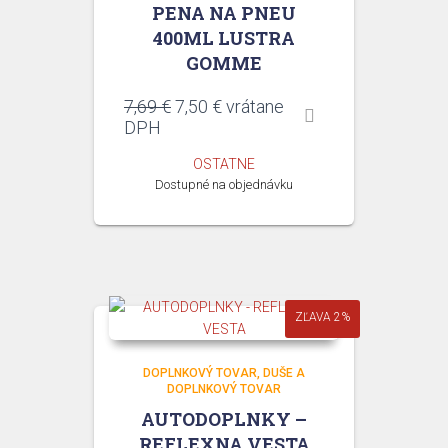
PENA NA PNEU
400ML LUSTRA
GOMME
Pôvodná
Aktuálna
7,69
€
7,50
€
vrátane
cena
cena
DPH
bola:
je:
OSTATNE
7,69 €.
7,50 €.
Dostupné na objednávku
ZĽAVA 2%
DOPLNKOVÝ TOVAR
DUŠE A
DOPLNKOVÝ TOVAR
AUTODOPLNKY –
REFLEXNA VESTA