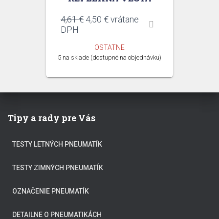
Pôvodná
Aktuálna
4,61
€
4,50
€
vrátane
cena
cena
DPH
bola:
je:
OSTATNE
4,61 €.
4,50 €.
5 na sklade (dostupné na objednávku)
Tipy a rady pre Vás
TESTY LETNÝCH PNEUMATÍK
TESTY ZIMNÝCH PNEUMATÍK
OZNAČENIE PNEUMATÍK
DETAILNE O PNEUMATIKÁCH