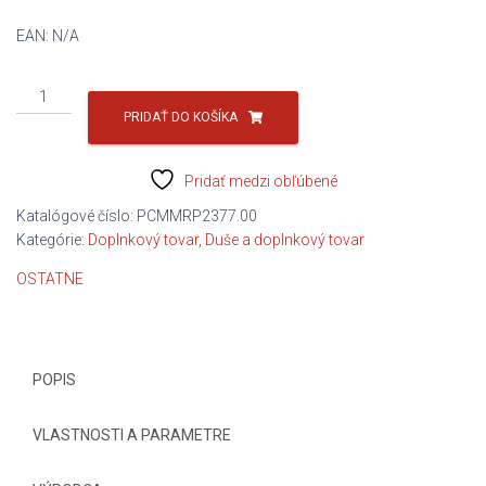
EAN:
N/A
množstvo
STIERAČ
PRIDAŤ DO KOŠÍKA
Flat
SADA/SET
Pridať medzi obľúbené
Katalógové číslo:
PCMMRP2377.00
Kategórie:
Doplnkový tovar
,
Duše a doplnkový tovar
OSTATNE
POPIS
VLASTNOSTI A PARAMETRE