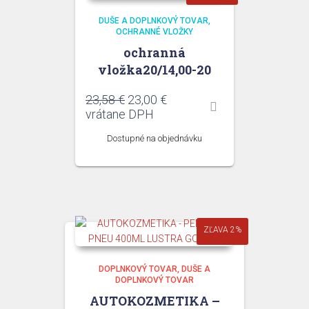
DUŠE A DOPLNKOVÝ TOVAR
OCHRANNÉ VLOŽKY
ochranná
vložka20/14,00-20
Pôvodná
Aktuálna
23,58
€
23,00
€
cena
cena
vrátane DPH
bola:
je:
Dostupné na objednávku
23,58 €.
23,00 €.
ZĽAVA 2%
DOPLNKOVÝ TOVAR
DUŠE A
DOPLNKOVÝ TOVAR
AUTOKOZMETIKA –