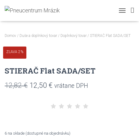
TOGGLE N
Domov
/
Duše a doplnkový tovar
/
Doplnkový tovar
/ STIERAČ Flat SADA/SET
ZĽAVA 2%
STIERAČ Flat SADA/SET
Pôvodná
Aktuálna
12,82
€
12,50
€
vrátane DPH
cena
cena
bola:
je:
12,82 €.
12,50 €.
6 na sklade (dostupné na objednávku)