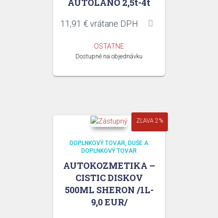
AUTOLANO 2,5t-4t
11,91
€
vrátane DPH
OSTATNE
Dostupné na objednávku
ZĽAVA 2%
DOPLNKOVÝ TOVAR
DUŠE A
DOPLNKOVÝ TOVAR
AUTOKOZMETIKA –
CISTIC DISKOV
500ML SHERON /1L-
9,0 EUR/