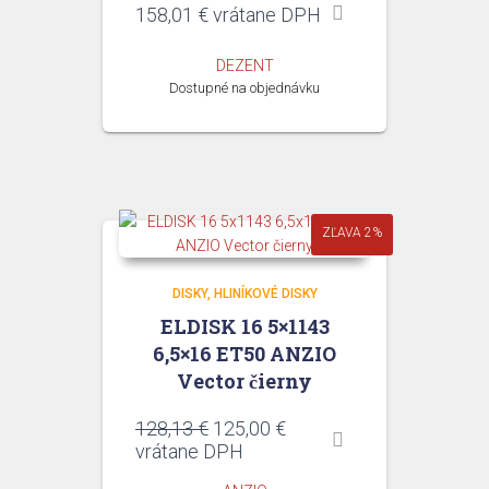
158,01
€
vrátane DPH
DEZENT
Dostupné na objednávku
ZĽAVA 2%
DISKY
HLINÍKOVÉ DISKY
ELDISK 16 5×1143
6,5×16 ET50 ANZIO
Vector čierny
Pôvodná
Aktuálna
128,13
€
125,00
€
cena
cena
vrátane DPH
bola:
je: