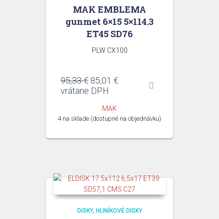
MAK EMBLEMA
gunmet 6×15 5×114.3
ET45 SD76
PLW CX100
Pôvodná
Aktuálna
95,33
€
85,01
€
cena
cena
vrátane DPH
bola:
je:
MAK
95,33 €.
85,01 €.
4 na sklade (dostupné na objednávku)
DISKY
HLINÍKOVÉ DISKY