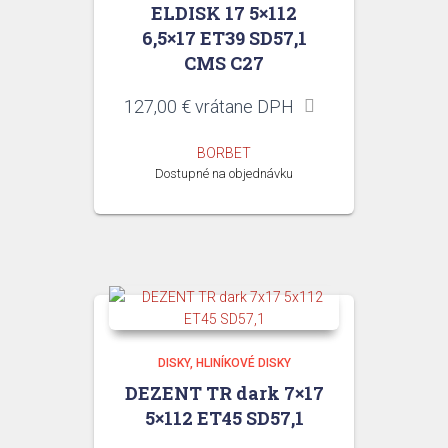
ELDISK 17 5×112
6,5×17 ET39 SD57,1
CMS C27
127,00
€
vrátane DPH
BORBET
Dostupné na objednávku
DISKY
HLINÍKOVÉ DISKY
DEZENT TR dark 7×17
5×112 ET45 SD57,1