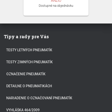
ANZIO
128,13 €.
125,00 €.
Dostupné na objednávku
Tipy a rady pre Vás
TESTY LETNÝCH PNEUMATÍK
TESTY ZIMNÝCH PNEUMATÍK
OZNAČENIE PNEUMATÍK
DETAILNE O PNEUMATIKÁCH
NARIADENIE O OZNAČOVANÍ PNEUMATÍK
VYHLÁŠKA 464/2009