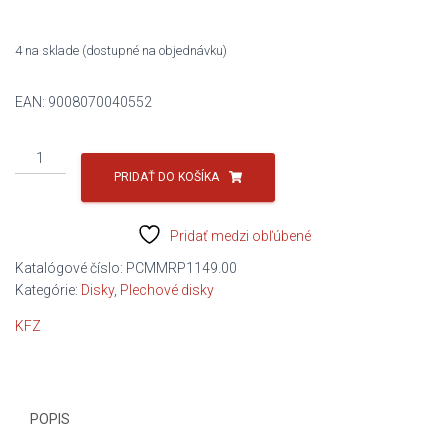
49,20 €.
47,99 €.
4 na sklade (dostupné na objednávku)
EAN:
9008070040552
množstvo
SKODA,
PRIDAŤ DO KOŠÍKA
VW
KFZ
Pridať medzi obľúbené
4055(15299)
5.5x15
Katalógové číslo:
PCMMRP1149.00
5x100
Kategórie:
Disky
,
Plechové disky
ET40
KFZ
SD57,1
POPIS