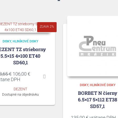
ZĽAVA 2%
DISKY
HLINÍKOVÉ DISKY
EZENT TZ strieborny
5.5×15 4×100 ET40
SD60,1
Pôvodná
Aktuálna
8,65
€
106,00
€
cena
cena
átane DPH
bola:
je:
DISKY
HLINÍKOVÉ DISKY
DEZENT
108,65 €.
106,00 €.
BORBET N čierny
Dostupné na objednávku
6.5×17 5×112 ET38
SD57,1
135,00
€
vrátane DPH