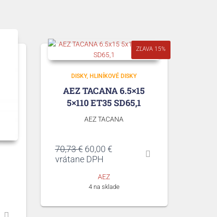
ZĽAVA 15%
DISKY
HLINÍKOVÉ DISKY
AEZ TACANA 6.5×15
5×110 ET35 SD65,1
AEZ TACANA
Pôvodná
Aktuálna
70,73
€
60,00
€
cena
cena
vrátane DPH
bola:
je:
AEZ
70,73 €.
60,00 €.
4 na sklade