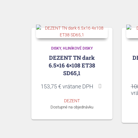
DISKY
HLINÍKOVÉ DISKY
DEZENT TN dark
D
6.5×16 4×108 ET38
SD65,1
153,75
€
vrátane DPH
10
vr
DEZENT
Dostupné na objednávku