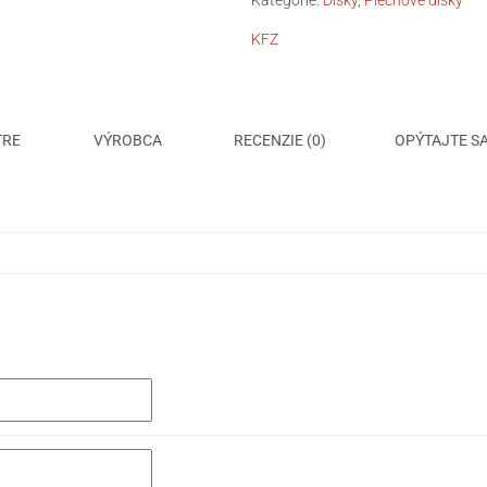
Kategórie:
Disky
,
Plechové disky
FIAT
KFZ
DUCATO
TRE
VÝROBCA
RECENZIE (0)
OPÝTAJTE S