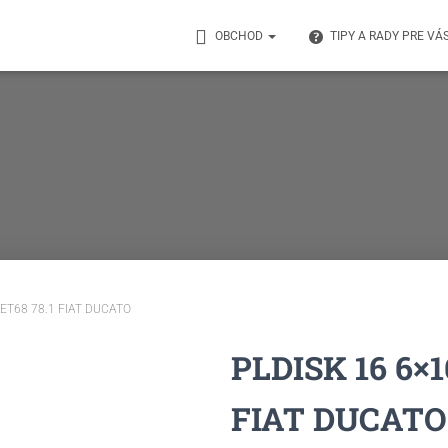
OBCHOD
TIPY A RADY PRE VÁ
 ET68 78.1 FIAT DUCATO
PLDISK 16 6×1
FIAT DUCATO