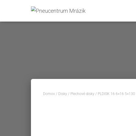
Domov
/
Disky
/
Plechové disky
/ PLDISK 16 6×16 5×130