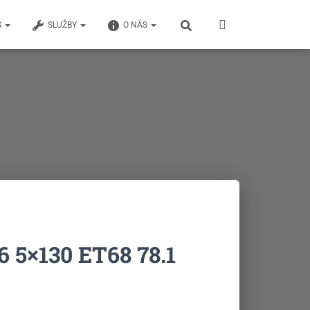
S
SLUŽBY
O NÁS
6 5×130 ET68 78.1