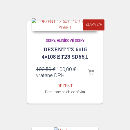
ZĽAVA 2%
DISKY
HLINÍKOVÉ DISKY
DEZENT TZ 6×15
4×108 ET23 SD65,1
Pôvodná
Aktuálna
102,50
€
100,00
€
cena
cena
vrátane DPH
bola:
je:
DEZENT
102,50 €.
100,00 €.
Dostupné na objednávku