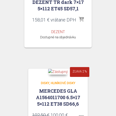
DEZENT TR dark 7×17
5×112 ET45 SD57,1
158,01
€
vrátane DPH
DEZENT
Dostupné na objednávku
ZĽAVA 2%
DISKY
HLINÍKOVÉ DISKY
MERCEDES GLA
A1564011700 6.5×17
5×112 ET38 SD66,6
Pôvodná
Aktuálna
102,50
€
100,00
€