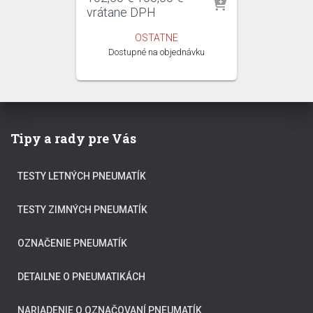
cena
cena
vrátane DPH
bola:
je:
OSTATNE
102,50 €.
100,00 €.
Dostupné na objednávku
Tipy a rady pre Vás
TESTY LETNÝCH PNEUMATÍK
TESTY ZIMNÝCH PNEUMATÍK
OZNAČENIE PNEUMATÍK
DETAILNE O PNEUMATIKÁCH
NARIADENIE O OZNAČOVANÍ PNEUMATÍK