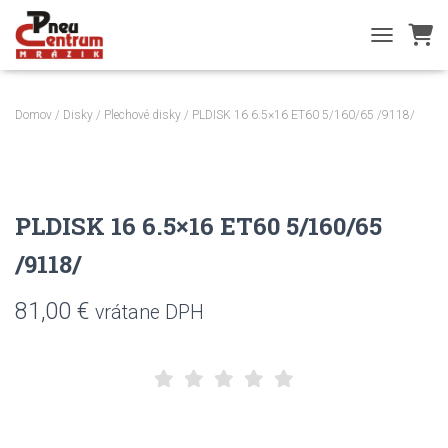
TOGGLE NA
Domov
/
Disky
/
Plechové disky
/ PLDISK 16 6.5×16 ET60 5/160/65 /9118/
PLDISK 16 6.5×16 ET60 5/160/65
/9118/
81,00
€
vrátane DPH