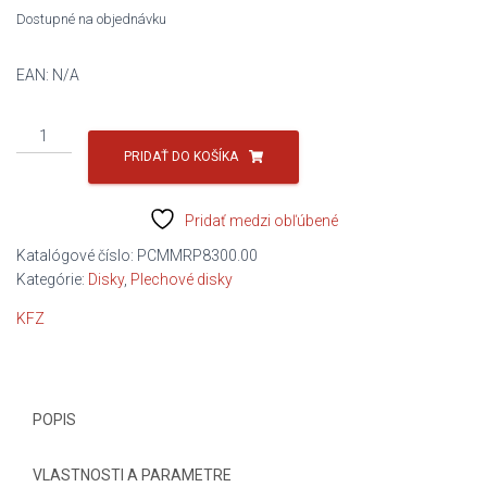
Dostupné na objednávku
EAN:
N/A
množstvo
PLDISK
PRIDAŤ DO KOŠÍKA
16
6.5x16
Pridať medzi obľúbené
ET60
5/160/65
Katalógové číslo:
PCMMRP8300.00
/9118/
Kategórie:
Disky
,
Plechové disky
KFZ
POPIS
VLASTNOSTI A PARAMETRE