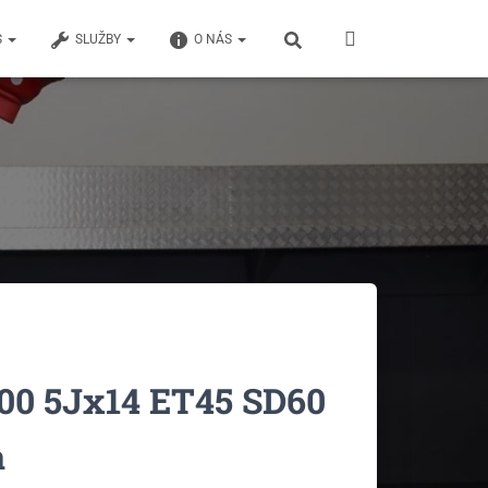
S
SLUŽBY
O NÁS
00 5Jx14 ET45 SD60
a