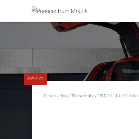
ZĽAVA 2%
Domov
/
Disky
/
Plechové disky
/ PLDISK 14 4×100 5Jx1