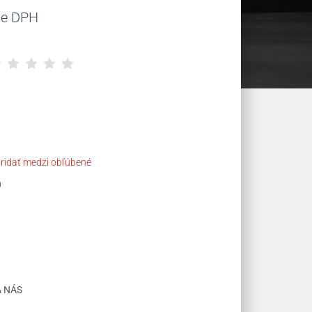
lna
ne DPH
€.
ridať medzi obľúbené
0
A NÁS