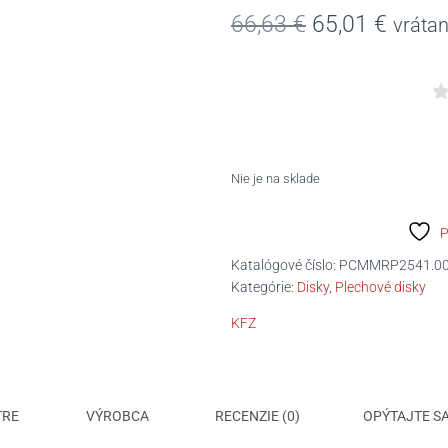
Pôvodná
Aktuá
66,63
€
65,01
€
vráta
cena
cena
bola:
je:
66,63 €.
65,01 
Nie je na sklade
P
Katalógové číslo:
PCMMRP2541.0
Kategórie:
Disky
,
Plechové disky
KFZ
TRE
VÝROBCA
RECENZIE (0)
OPÝTAJTE S