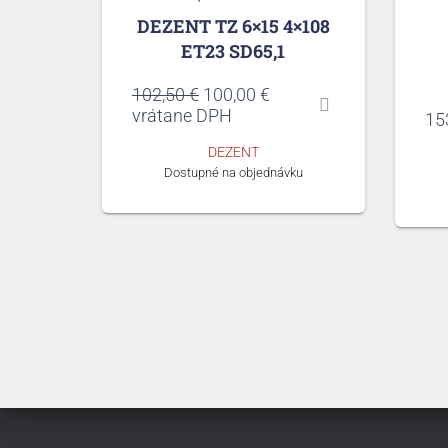
DEZENT TZ 6×15 4×108
ET23 SD65,1
Pôvodná
Aktuálna
102,50
€
100,00
€
cena
cena
vrátane DPH
15
bola:
je:
DEZENT
102,50 €.
100,00 €.
Dostupné na objednávku