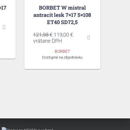
×17
BORBET W mistral
antracit lesk 7×17 5×108
ET40 SD72,5
Pôvodná
Aktuálna
121,98
€
119,00
€
cena
cena
vrátane DPH
bola:
je:
BORBET
121,98 €.
119,00 €.
Dostupné na objednávku