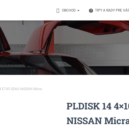
OBCHOD
TIPY A RADY PRE VÁ
4 ET45 SD60 NISSAN Micra
PLDISK 14 4×1
NISSAN Micr