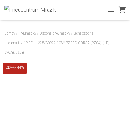
TOGGLE NA
Domov
/
Pneumatiky
/
Osobné pneumatiky
/
Letné osobné
pneumatiky
/ PIRELLI 325/30R22 108Y PZERO CORSA (PZC4) (HP)
C/C/B/73dB
ZĽAVA 44%