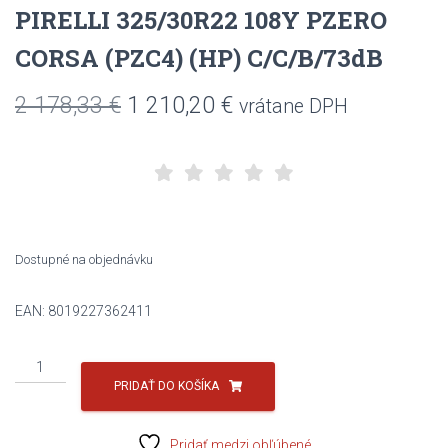
PIRELLI 325/30R22 108Y PZERO
CORSA (PZC4) (HP) C/C/B/73dB
Pôvodná
Aktuálna
2 178,33
€
1 210,20
€
vrátane DPH
cena
cena
bola:
je:
2
1
178,33 €.
210,20 €.
Dostupné na objednávku
EAN:
8019227362411
množstvo
PIRELLI
PRIDAŤ DO KOŠÍKA
325/30R22
108Y
Pridať medzi obľúbené