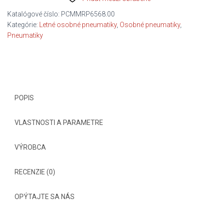
PZERO
CORSA
Katalógové číslo:
PCMMRP6568.00
(PZC4)
Kategórie:
Letné osobné pneumatiky
,
Osobné pneumatiky
,
(HP)
Pneumatiky
C/C/B/73dB
POPIS
VLASTNOSTI A PARAMETRE
VÝROBCA
RECENZIE (0)
OPÝTAJTE SA NÁS