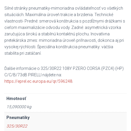
Silné stránky pneumatiky-mimoriadna ovládateľnosť vo všetkých
situáciách. Maximálna úroveň trakcie a brzdenia. Technické
vlastnosti- Predné: smerová konštrukcia s pozdĺžnymi drážkami s
cieľom maximalizácie odvodu vody. Zadné: asymetrická vzorka
zaručujúca širokú a stabilnú kontaktnú plochu. Inovatívna
pretekárska zmes: mimoriadna úroveň priľnavosti, dokonca aj pri
vysokej rýchlosti. Špeciálna konštrukcia pneumatiky: väčšia
stabilita pri zatáčaní.
Ďalšie informácie o 325/30R22 108Y PZERO CORSA (PZC4) (HP)
C/C/B/73dB PIRELLI nájdete na:
https://eprel.ec.europa.eu/qr/596248
.
Hmotnosť
15,090000 kg
Pneumatiky
325/30R22