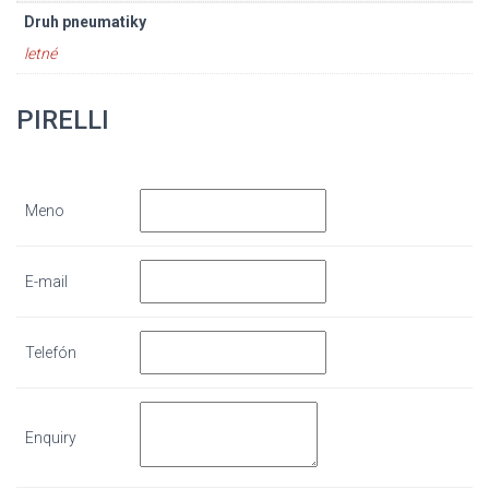
Druh pneumatiky
letné
PIRELLI
Meno
E-mail
Telefón
Enquiry