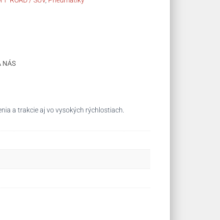
FF ROAD / SUV
,
Pneumatiky
A NÁS
ia a trakcie aj vo vysokých rýchlostiach.