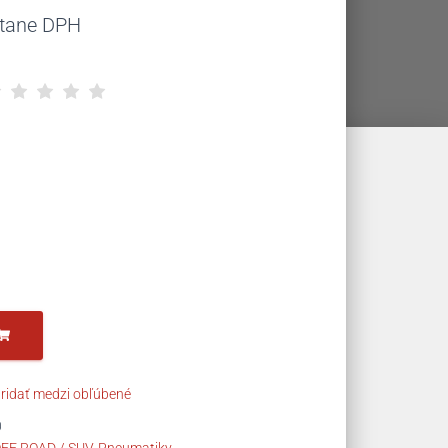
uálna
átane DPH
na
,00 €.
ridať medzi obľúbené
0