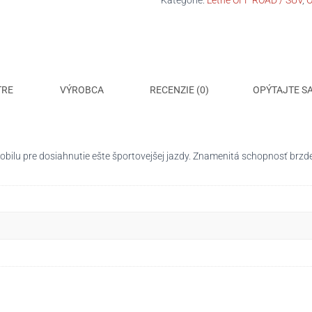
Kategórie:
Letné OFF ROAD / SUV
,
O
(MO)
C/B/2/73dB
TRE
VÝROBCA
RECENZIE (0)
OPÝTAJTE S
bilu pre dosiahnutie ešte športovejšej jazdy. Znamenitá schopnosť brzden