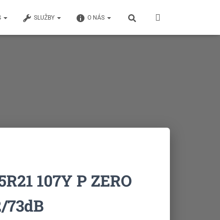
S
SLUŽBY
O NÁS
35R21 107Y P ZERO
2/73dB