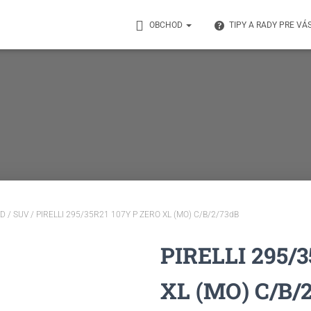
OBCHOD
TIPY A RADY PRE VÁ
D / SUV
/ PIRELLI 295/35R21 107Y P ZERO XL (MO) C/B/2/73dB
PIRELLI 295/
XL (MO) C/B/