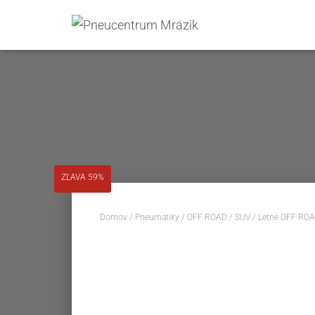
ZĽAVA 59%
Domov
/
Pneumatiky
/
OFF ROAD / SUV
/
Letné OFF ROA