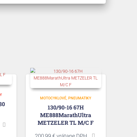
Y
MOTOCYKLOVÉ
PNEUMATIKY
80
130/90-16 67H
ME888MarathUltra
METZELER TL M/C F
200,99
€
vrátane DPH