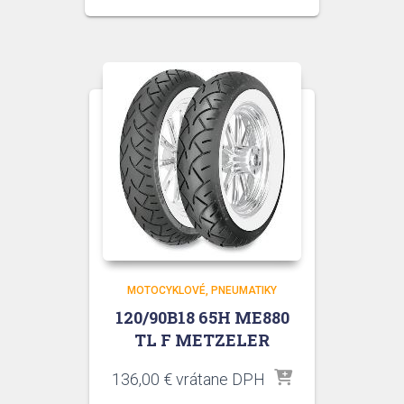
MOTOCYKLOVÉ
PNEUMATIKY
120/90B18 65H ME880
TL F METZELER
136,00
€
vrátane DPH