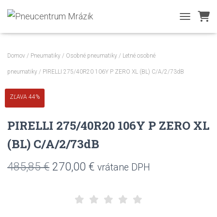
TOGGLE NA
Domov
/
Pneumatiky
/
Osobné pneumatiky
/
Letné osobné
pneumatiky
/ PIRELLI 275/40R20 106Y P ZERO XL (BL) C/A/2/73dB
ZĽAVA 44%
PIRELLI 275/40R20 106Y P ZERO XL
(BL) C/A/2/73dB
Pôvodná
Aktuálna
485,85
€
270,00
€
vrátane DPH
cena
cena
bola:
je: