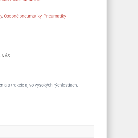
0
ky
,
Osobné pneumatiky
,
Pneumatiky
A NÁS
ia a trakcie aj vo vysokých rýchlostiach.