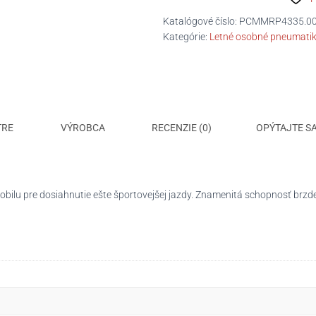
P
ZERO
Katalógové číslo:
PCMMRP4335.0
XL
Kategórie:
Letné osobné pneumati
(AO)
E/B/2/73dB
TRE
VÝROBCA
RECENZIE (0)
OPÝTAJTE S
bilu pre dosiahnutie ešte športovejšej jazdy. Znamenitá schopnosť brzden