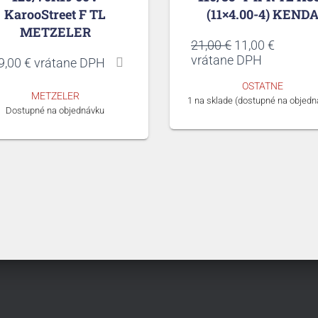
KarooStreet F TL
(11×4.00-4) KEND
METZELER
Pôvodná
Aktuáln
21,00
€
11,00
€
cena
cena
vrátane DPH
9,00
€
vrátane DPH
bola:
je:
OSTATNE
21,00 €.
11,00 €.
METZELER
1 na sklade (dostupné na objedn
Dostupné na objednávku