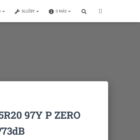
S
SLUŽBY
O NÁS
35R20 97Y P ZERO
/73dB