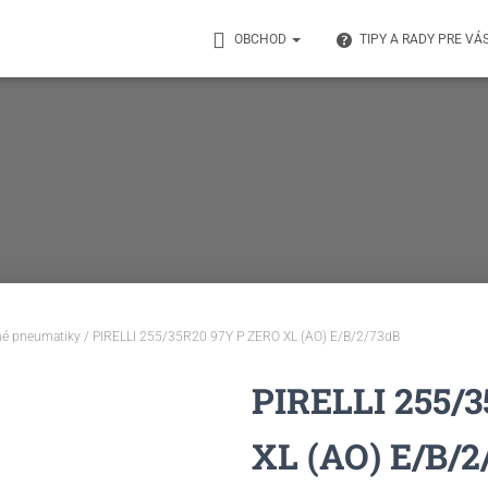
OBCHOD
TIPY A RADY PRE VÁ
né pneumatiky
/ PIRELLI 255/35R20 97Y P ZERO XL (AO) E/B/2/73dB
PIRELLI 255/
XL (AO) E/B/2