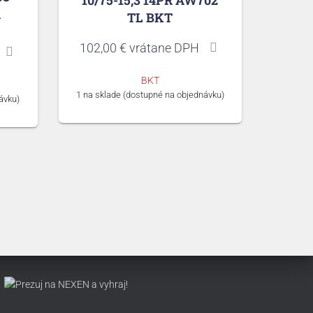
A
TL BKT
a
102,00
€
vrátane DPH
BKT
1 na sklade (dostupné na objednávku)
ávku)