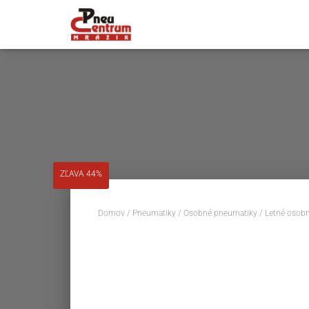
ZĽAVA 44%
Domov
/
Pneumatiky
/
Osobné pneumatiky
/
Letné osob