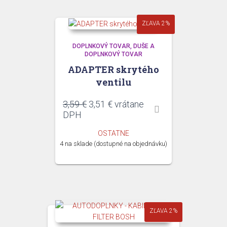
ZĽAVA 2%
DOPLNKOVÝ TOVAR
DUŠE A
DOPLNKOVÝ TOVAR
ADAPTER skrytého
ventilu
Pôvodná
Aktuálna
3,59
€
3,51
€
vrátane
cena
cena
DPH
bola:
je:
OSTATNE
3,59 €.
3,51 €.
4 na sklade (dostupné na objednávku)
ZĽAVA 2%