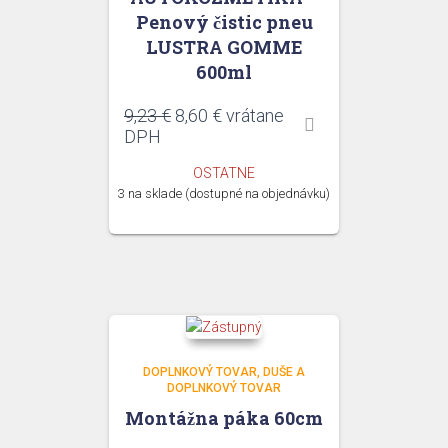
Penový čistic pneu
LUSTRA GOMME
600ml
Pôvodná
Aktuálna
9,23
€
8,60
€
vrátane
cena
cena
DPH
bola:
je:
OSTATNE
9,23 €.
8,60 €.
3 na sklade (dostupné na objednávku)
DOPLNKOVÝ TOVAR
DUŠE A
DOPLNKOVÝ TOVAR
Montážna páka 60cm