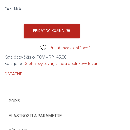
EAN:
N/A
množstvo
OPRAVNY
PRIDAŤ DO KOŠÍKA
NIT
ON
Pridať medzi obľúbené
8
Katalógové číslo:
PCMMRP145.00
Kategórie:
Doplnkový tovar
,
Duše a doplnkový tovar
OSTATNE
POPIS
VLASTNOSTI A PARAMETRE