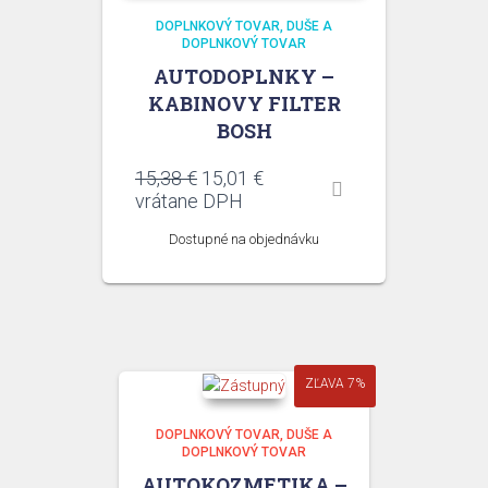
DOPLNKOVÝ TOVAR
DUŠE A
DOPLNKOVÝ TOVAR
AUTODOPLNKY –
KABINOVY FILTER
BOSH
Pôvodná
Aktuálna
15,38
€
15,01
€
cena
cena
vrátane DPH
bola:
je:
Dostupné na objednávku
15,38 €.
15,01 €.
ZĽAVA 7%
DOPLNKOVÝ TOVAR
DUŠE A
DOPLNKOVÝ TOVAR
AUTOKOZMETIKA –