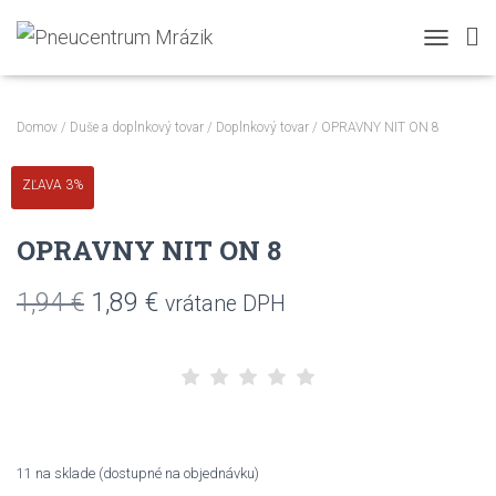
TOGGLE N
Domov
/
Duše a doplnkový tovar
/
Doplnkový tovar
/ OPRAVNY NIT ON 8
ZĽAVA 3%
OPRAVNY NIT ON 8
Pôvodná
Aktuálna
1,94
€
1,89
€
vrátane DPH
cena
cena
bola:
je:
1,94 €.
1,89 €.
11 na sklade (dostupné na objednávku)