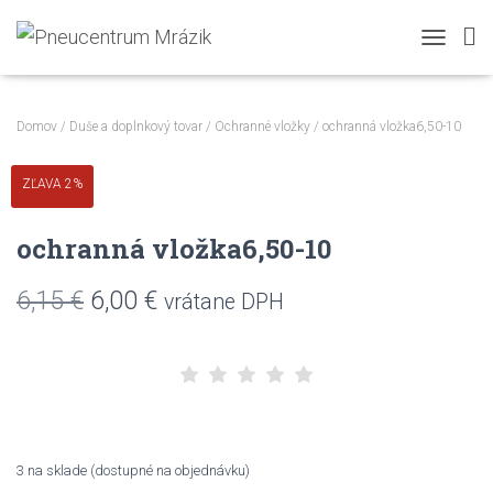
TOGGLE N
Domov
/
Duše a doplnkový tovar
/
Ochranné vložky
/ ochranná vložka6,50-10
ZĽAVA 2%
ochranná vložka6,50-10
Pôvodná
Aktuálna
6,15
€
6,00
€
vrátane DPH
cena
cena
bola:
je:
6,15 €.
6,00 €.
3 na sklade (dostupné na objednávku)