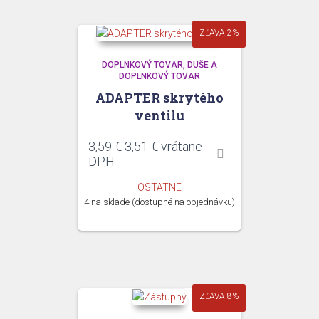
ZĽAVA 2%
DOPLNKOVÝ TOVAR
DUŠE A
DOPLNKOVÝ TOVAR
ADAPTER skrytého
ventilu
Pôvodná
Aktuálna
3,59
€
3,51
€
vrátane
cena
cena
DPH
bola:
je:
OSTATNE
3,59 €.
3,51 €.
4 na sklade (dostupné na objednávku)
ZĽAVA 8%