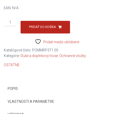
EAN:
N/A
množstvo
ochranná
PRIDAŤ DO KOŠÍKA
vložka6,50-
10
Pridať medzi obľúbené
Katalógové číslo:
PCMMRP371.00
Kategórie:
Duše a doplnkový tovar
,
Ochranné vložky
OSTATNE
POPIS
VLASTNOSTI A PARAMETRE