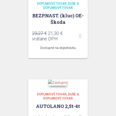
DOPLNKOVÝ TOVAR
DUŠE A
DOPLNKOVÝ TOVAR
BEZP.NAST. (kluc) OE-
Škoda
Pôvodná
Aktuálna
23,27
€
21,30
€
cena
cena
vrátane DPH
bola:
je:
Dostupné na objednávku
23,27 €.
21,30 €.
DOPLNKOVÝ TOVAR
DUŠE A
DOPLNKOVÝ TOVAR
AUTOLANO 2,5t-4t