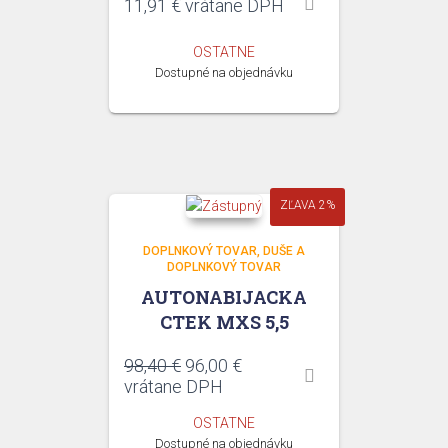
11,91
€
vrátane DPH
OSTATNE
Dostupné na objednávku
ZĽAVA 2%
DOPLNKOVÝ TOVAR
DUŠE A
DOPLNKOVÝ TOVAR
AUTONABIJACKA
CTEK MXS 5,5
Pôvodná
Aktuálna
98,40
€
96,00
€
cena
cena
vrátane DPH
bola:
je:
OSTATNE
98,40 €.
96,00 €.
Dostupné na objednávku