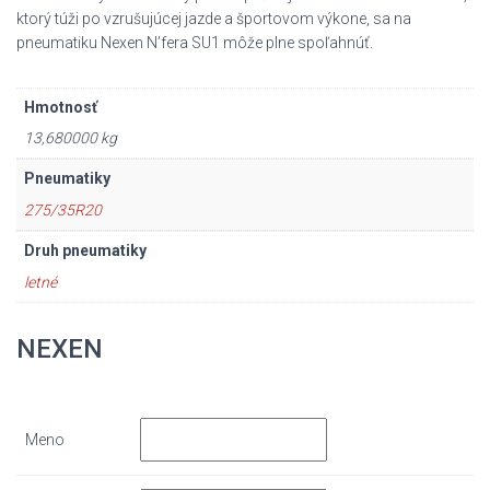
ktorý túži po vzrušujúcej jazde a športovom výkone, sa na
pneumatiku Nexen N’fera SU1 môže plne spoľahnúť.
Hmotnosť
13,680000 kg
Pneumatiky
275/35R20
Druh pneumatiky
letné
NEXEN
Meno