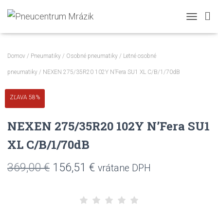
TOGGLE N
Domov
/
Pneumatiky
/
Osobné pneumatiky
/
Letné osobné
pneumatiky
/ NEXEN 275/35R20 102Y N’Fera SU1 XL C/B/1/70dB
ZĽAVA 58%
NEXEN 275/35R20 102Y N’Fera SU1
XL C/B/1/70dB
Pôvodná
Aktuálna
369,00
€
156,51
€
vrátane DPH
cena
cena
bola:
je: