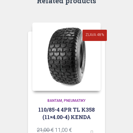
Related products
ZĽAVA 48%
BANTAM
PNEUMATIKY
110/85-4 4PR TL K358
(11×4.00-4) KENDA
Pôvodná
Aktuálna
21,00
€
11,00
€