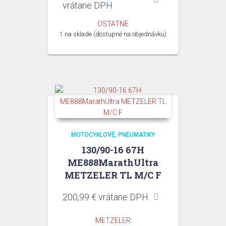
cena
cena
vrátane DPH
bola:
je:
OSTATNE
21,00 €.
11,00 €.
1 na sklade (dostupné na objednávku)
MOTOCYKLOVÉ
PNEUMATIKY
130/90-16 67H
ME888MarathUltra
METZELER TL M/C F
200,99
€
vrátane DPH
METZELER