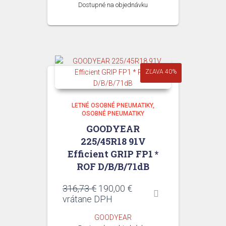
Dostupné na objednávku
ZĽAVA 40%
LETNÉ OSOBNÉ PNEUMATIKY
OSOBNÉ PNEUMATIKY
GOODYEAR
225/45R18 91V
Efficient GRIP FP1 *
ROF D/B/B/71dB
Pôvodná
Aktuálna
316,73
€
190,00
€
cena
cena
vrátane DPH
bola:
je:
GOODYEAR
316,73 €.
190,00 €.