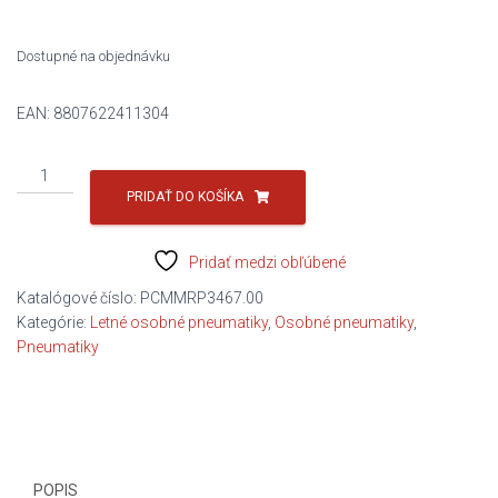
369,00 €.
156,51 €.
Dostupné na objednávku
EAN:
8807622411304
množstvo
NEXEN
PRIDAŤ DO KOŠÍKA
275/35R20
102Y
Pridať medzi obľúbené
N'Fera
SU1
Katalógové číslo:
PCMMRP3467.00
XL
Kategórie:
Letné osobné pneumatiky
,
Osobné pneumatiky
,
C/B/1/70dB
Pneumatiky
POPIS