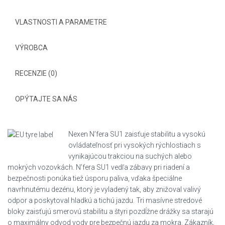
VLASTNOSTI A PARAMETRE
VÝROBCA
RECENZIE (0)
OPÝTAJTE SA NÁS
Nexen N’fera SU1 zaisťuje stabilitu a vysokú
ovládateľnosť pri vysokých rýchlostiach s
vynikajúcou trakciou na suchých alebo
mokrých vozovkách. N’fera SU1 vedľa zábavy pri riadení a
bezpečnosti ponúka tiež úsporu paliva, vďaka špeciálne
navrhnutému dezénu, ktorý je vyladený tak, aby znižoval valivý
odpor a poskytoval hladkú a tichú jazdu. Tri masívne stredové
bloky zaisťujú smerovú stabilitu a štyri pozdĺžne drážky sa starajú
o maximálny odvod vody pre bezpečnú jazdu za mokra. Zákazník,