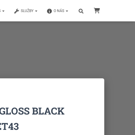
S
SLUŽBY
O NÁS
GLOSS BLACK
ET43