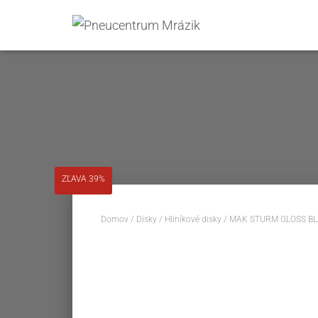
ZĽAVA 39%
Domov
/
Disky
/
Hliníkové disky
/ MAK STURM GLOSS BL