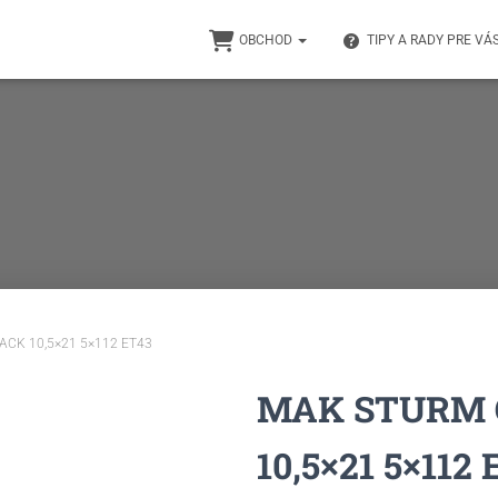
OBCHOD
TIPY A RADY PRE VÁ
ACK 10,5×21 5×112 ET43
MAK STURM 
10,5×21 5×112 