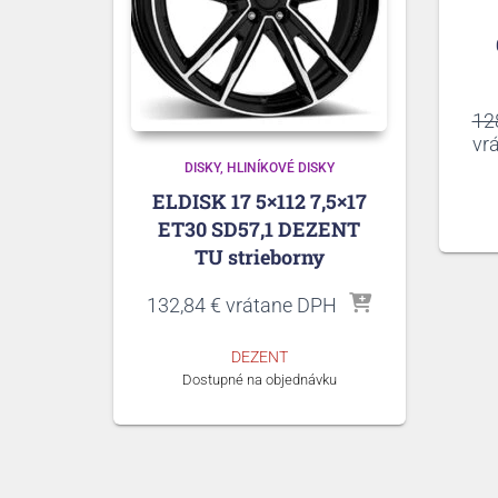
12
vr
DISKY
HLINÍKOVÉ DISKY
ELDISK 17 5×112 7,5×17
ET30 SD57,1 DEZENT
TU strieborny
132,84
€
vrátane DPH
DEZENT
Dostupné na objednávku