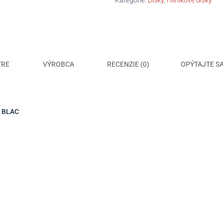
Kategórie:
Disky
,
Hliníkové disky
ET43
TRE
VÝROBCA
RECENZIE (0)
OPÝTAJTE S
S BLAC