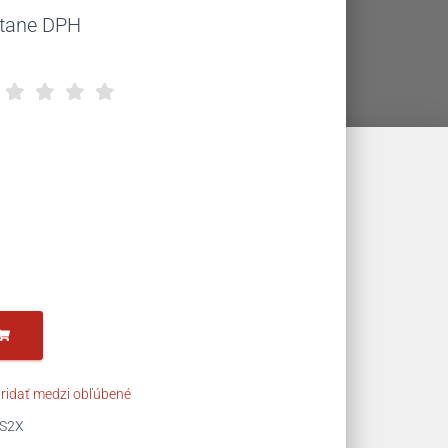
uálna
átane DPH
na
,49 €.
ridať medzi obľúbené
S2X