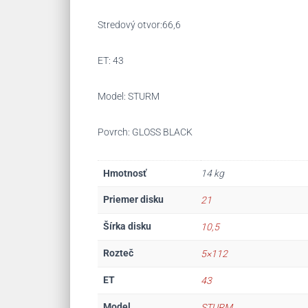
Stredový otvor:66,6
ET: 43
Model: STURM
Povrch: GLOSS BLACK
Hmotnosť
14 kg
Priemer disku
21
Šírka disku
10,5
Rozteč
5×112
ET
43
Model
STURM