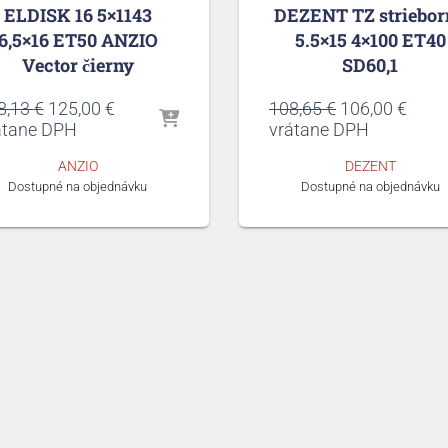
ELDISK 16 5×1143
DEZENT TZ striebor
6,5×16 ET50 ANZIO
5.5×15 4×100 ET40
Vector čierny
SD60,1
Pôvodná
Aktuálna
Pôvodná
Aktu
8,13
€
125,00
€
108,65
€
106,00
€
cena
cena
cena
cena
átane DPH
vrátane DPH
bola:
je:
bola:
je:
ANZIO
DEZENT
128,13 €.
125,00 €.
108,65 €.
106,0
Dostupné na objednávku
Dostupné na objednávku