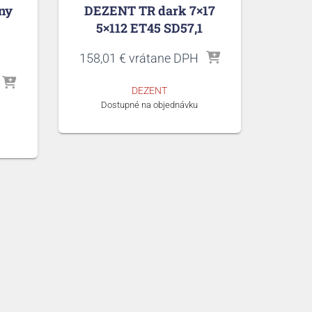
ny
DEZENT TR dark 7×17
5×112 ET45 SD57,1
158,01
€
vrátane DPH
álna
DEZENT
Dostupné na objednávku
0 €.