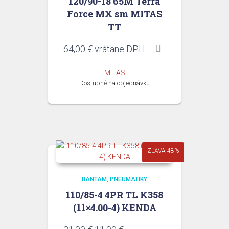
120/90-18 65M Terra
Force MX sm MITAS
TT
64,00
€
vrátane DPH
MITAS
Dostupné na objednávku
ZĽAVA 48%
BANTAM
PNEUMATIKY
110/85-4 4PR TL K358
(11×4.00-4) KENDA