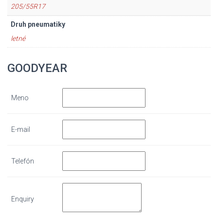
205/55R17
Druh pneumatiky
letné
GOODYEAR
Meno
E-mail
Telefón
Enquiry