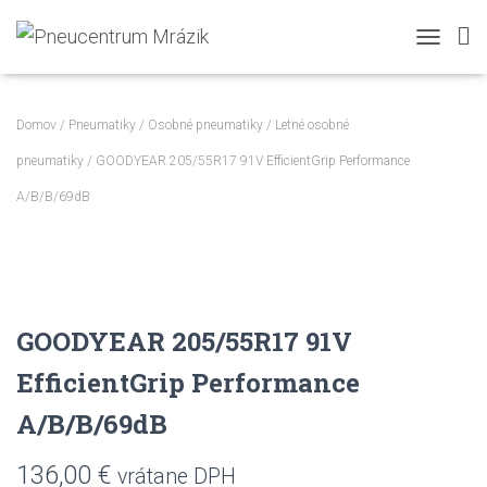
TOGGLE N
Domov
/
Pneumatiky
/
Osobné pneumatiky
/
Letné osobné
pneumatiky
/ GOODYEAR 205/55R17 91V EfficientGrip Performance
A/B/B/69dB
GOODYEAR 205/55R17 91V
EfficientGrip Performance
A/B/B/69dB
136,00
€
vrátane DPH