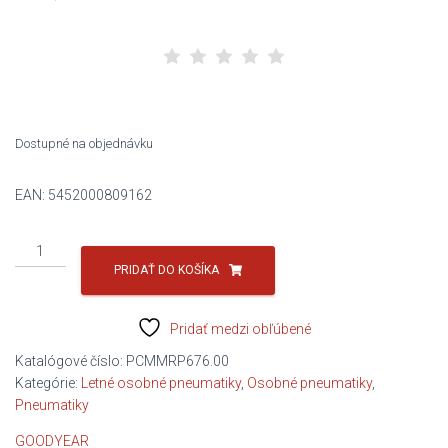
Dostupné na objednávku
EAN:
5452000809162
množstvo
GOODYEAR
PRIDAŤ DO KOŠÍKA
205/55R17
91V
Pridať medzi obľúbené
EfficientGrip
Performance
Katalógové číslo:
PCMMRP676.00
A/B/B/69dB
Kategórie:
Letné osobné pneumatiky
,
Osobné pneumatiky
,
Pneumatiky
GOODYEAR