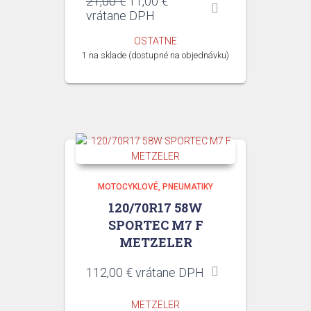
Pôvodná
Aktuálna
21,00
€
11,00
€
cena
cena
vrátane DPH
bola:
je:
OSTATNE
21,00 €.
11,00 €.
1 na sklade (dostupné na objednávku)
MOTOCYKLOVÉ
PNEUMATIKY
120/70R17 58W
SPORTEC M7 F
METZELER
112,00
€
vrátane DPH
METZELER