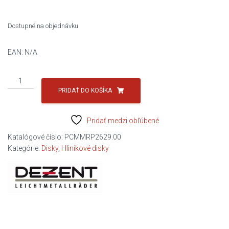
Dostupné na objednávku
EAN:
N/A
množstvo
ELDISK
PRIDAŤ DO KOŠÍKA
17
5x112
Pridať medzi obľúbené
7,5x17
ET30
Katalógové číslo:
PCMMRP2629.00
SD57,1
Kategórie:
Disky
,
Hliníkové disky
DEZENT
TU
strieborny