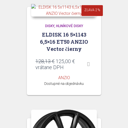
ZĽAVA 2%
DISKY
HLINÍKOVÉ DISKY
ELDISK 16 5×1143
6,5×16 ET50 ANZIO
Vector čierny
Pôvodná
Aktuálna
128,13
€
125,00
€
cena
cena
vrátane DPH
bola:
je:
ANZIO
128,13 €.
125,00 €.
Dostupné na objednávku