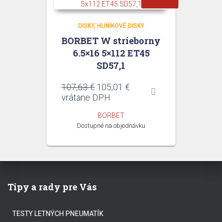
DISKY
HLINÍKOVÉ DISKY
BORBET W strieborny
6.5×16 5×112 ET45
SD57,1
Pôvodná
Aktuálna
107,63
€
105,01
€
cena
cena
vrátane DPH
bola:
je:
BORBET
107,63 €.
105,01 €.
Dostupné na objednávku
Tipy a rady pre Vás
TESTY LETNÝCH PNEUMATÍK