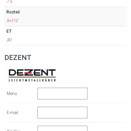
7.5
Rozteč
5×112
ET
30
DEZENT
Meno
E-mail