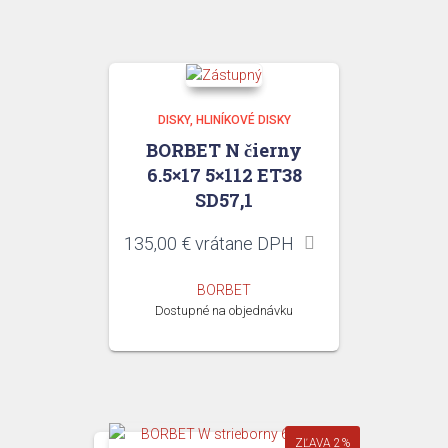
DISKY
HLINÍKOVÉ DISKY
BORBET N čierny
6.5×17 5×112 ET38
SD57,1
135,00
€
vrátane DPH
BORBET
Dostupné na objednávku
ZĽAVA 2%