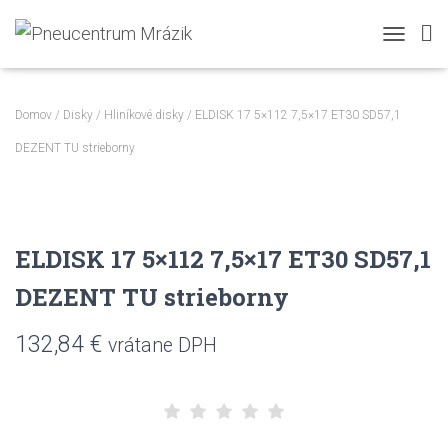
TOGGLE N
Domov
/
Disky
/
Hliníkové disky
/ ELDISK 17 5×112 7,5×17 ET30 SD57,1
DEZENT TU strieborny
ELDISK 17 5×112 7,5×17 ET30 SD57,1
DEZENT TU strieborny
132,84
€
vrátane DPH