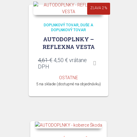
ZĽAVA 2%
DOPLNKOVÝ TOVAR
DUŠE A
DOPLNKOVÝ TOVAR
AUTODOPLNKY –
REFLEXNA VESTA
Pôvodná
Aktuálna
4,61
€
4,50
€
vrátane
cena
cena
DPH
bola:
je:
OSTATNE
4,61 €.
4,50 €.
5 na sklade (dostupné na objednávku)