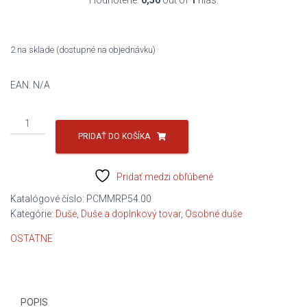
Hodnotené:
0,50
out of
1
hlas.
2 na sklade (dostupné na objednávku)
EAN:
N/A
množstvo
duša
PRIDAŤ DO KOŠÍKA
osobná
185/205-
Pridať medzi obľúbené
13
,
Katalógové číslo:
PCMMRP54.00
6,70-
Kategórie:
Duše
,
Duše a doplnkový tovar
,
Osobné duše
13
OSTATNE
/1340/
POPIS