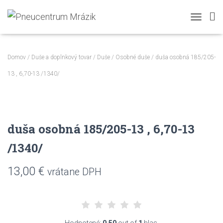
TOGGLE N
Domov
/
Duše a doplnkový tovar
/
Duše
/
Osobné duše
/ duša osobná 185/205-
13 , 6,70-13 /1340/
duša osobná 185/205-13 , 6,70-13
/1340/
13,00
€
vrátane DPH