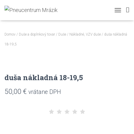
TOGGLE N
Domov
/
Duše a doplnkový tovar
/
Duše
/
Nákladné, VZV duše
/ duša nákladná
18-19,5
duša nákladná 18-19,5
50,00
€
vrátane DPH