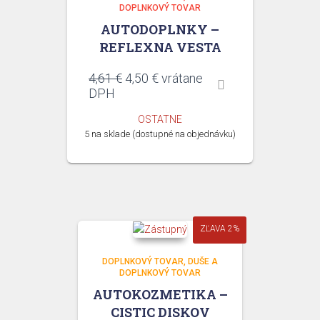
DOPLNKOVÝ TOVAR
AUTODOPLNKY –
REFLEXNA VESTA
Pôvodná
Aktuálna
4,61
€
4,50
€
vrátane
cena
cena
DPH
bola:
je:
OSTATNE
4,61 €.
4,50 €.
5 na sklade (dostupné na objednávku)
ZĽAVA 2%
DOPLNKOVÝ TOVAR
DUŠE A
DOPLNKOVÝ TOVAR
AUTOKOZMETIKA –
CISTIC DISKOV