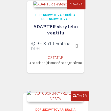
ZĽAVA 2%
DOPLNKOVÝ TOVAR
DUŠE A
DOPLNKOVÝ TOVAR
ADAPTER skrytého
ventilu
Pôvodná
Aktuálna
3,59
€
3,51
€
vrátane
cena
cena
DPH
bola:
je:
OSTATNE
3,59 €.
3,51 €.
4 na sklade (dostupné na objednávku)
ZĽAVA 2%
DOPLNKOVÝ TOVAR
DUŠE A