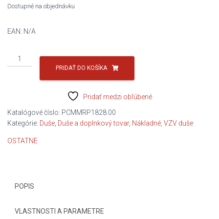
Dostupné na objednávku
EAN:
N/A
množstvo
duša
PRIDAŤ DO KOŠÍKA
nákladná
18-
Pridať medzi obľúbené
19,5
Katalógové číslo:
PCMMRP1828.00
Kategórie:
Duše
,
Duše a doplnkový tovar
,
Nákladné, VZV duše
OSTATNE
POPIS
VLASTNOSTI A PARAMETRE