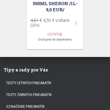
500ML SHERON /1L-
9,0 EUR/
Pôvodná
Aktuálna
4,61
€
4,50
€
vrátane
cena
cena
DPH
bola:
je:
OSTATNE
4,61 €.
4,50 €.
Dostupné na objednávku
Tipy a rady pre Vás
TESTY LETNÝCH PNEUMATÍK
TESTY ZIMNÝCH PNEUMATÍK
OZNAČENIE PNEUMATÍK