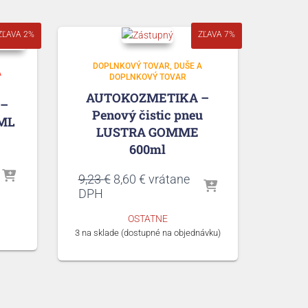
ZĽAVA 2%
ZĽAVA 7%
DOPLNKOVÝ TOVAR
DUŠE A
A
DOPLNKOVÝ TOVAR
AUTOKOZMETIKA –
–
Penový čistic pneu
ML
LUSTRA GOMME
600ml
Pôvodná
Aktuálna
9,23
€
8,60
€
vrátane
cena
cena
DPH
bola:
je:
OSTATNE
9,23 €.
8,60 €.
3 na sklade (dostupné na objednávku)