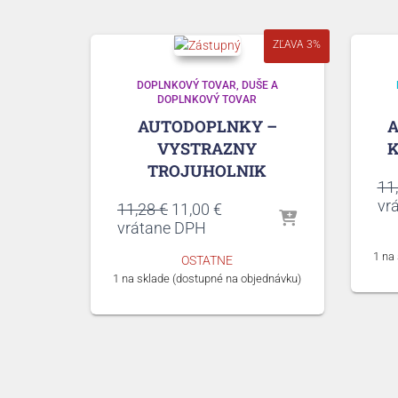
ZĽAVA 3%
DOPLNKOVÝ TOVAR
DUŠE A
DOPLNKOVÝ TOVAR
AUTODOPLNKY –
VYSTRAZNY
K
TROJUHOLNIK
11
vr
Pôvodná
Aktuálna
11,28
€
11,00
€
cena
cena
vrátane DPH
bola:
je:
1 na
OSTATNE
11,28 €.
11,00 €.
1 na sklade (dostupné na objednávku)