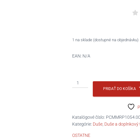
1 na sklade (dostupné na objednávku)
EAN:
N/A
množstvo
duša
PRIDAŤ DO KOŠÍKA
nákladná
12,5/80-
P
20
Katalógové číslo:
PCMMRP1054.0
Kategórie:
Duše
,
Duše a doplnkový 
OSTATNE