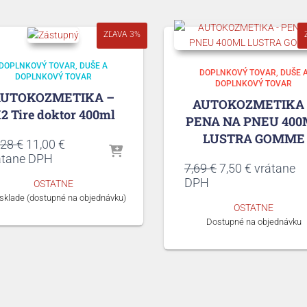
ZĽAVA 3%
DOPLNKOVÝ TOVAR
DUŠE A
DOPLNKOVÝ TOVAR
DUŠE 
DOPLNKOVÝ TOVAR
DOPLNKOVÝ TOVAR
AUTOKOZMETIKA –
AUTOKOZMETIKA 
2 Tire doktor 400ml
PENA NA PNEU 400
LUSTRA GOMME
Pôvodná
Aktuálna
,28
€
11,00
€
cena
cena
átane DPH
Pôvodná
Aktuálna
7,69
€
7,50
€
vrátane
bola:
je:
cena
cena
DPH
OSTATNE
11,28 €.
11,00 €.
bola:
je:
 sklade (dostupné na objednávku)
OSTATNE
7,69 €.
7,50 €.
Dostupné na objednávku