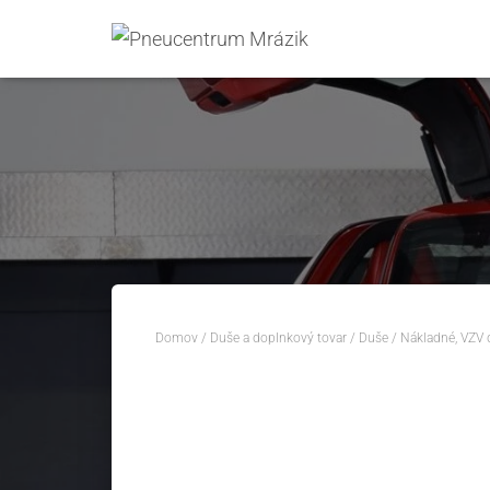
Domov
/
Duše a doplnkový tovar
/
Duše
/
Nákladné, VZV 