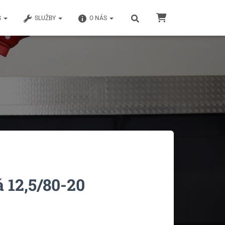
S
SLUŽBY
O NÁS
 12,5/80-20