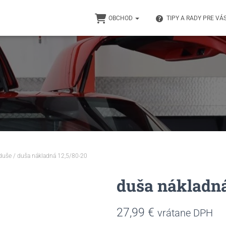
OBCHOD
TIPY A RADY PRE VÁ
duše
/ duša nákladná 12,5/80-20
duša nákladná
27,99
€
vrátane DPH