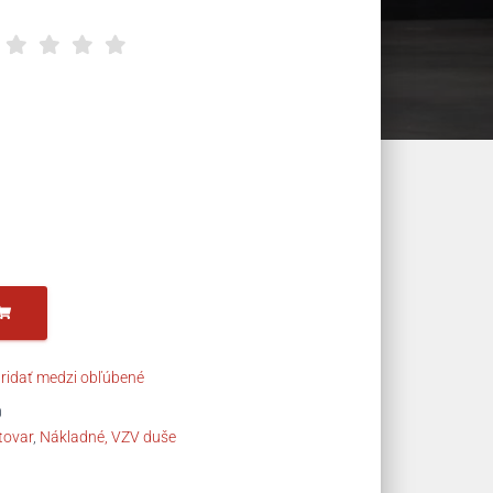
ridať medzi obľúbené
0
tovar
,
Nákladné, VZV duše