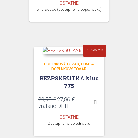
OSTATNE
4,61 €.
4,50 €.
5 na sklade (dostupné na objednávku)
ZĽAVA 2%
DOPLNKOVÝ TOVAR
DUŠE A
DOPLNKOVÝ TOVAR
BEZP.SKRUTKA kluc
775
Pôvodná
Aktuálna
28,55
€
27,86
€
cena
cena
vrátane DPH
bola:
je:
OSTATNE
28,55 €.
27,86 €.
Dostupné na objednávku