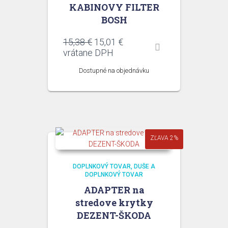
KABINOVY FILTER
BOSH
Pôvodná
Aktuálna
15,38
€
15,01
€
cena
cena
vrátane DPH
bola:
je:
Dostupné na objednávku
15,38 €.
15,01 €.
ZĽAVA 2%
DOPLNKOVÝ TOVAR
DUŠE A
DOPLNKOVÝ TOVAR
ADAPTER na
stredove krytky
DEZENT-ŠKODA