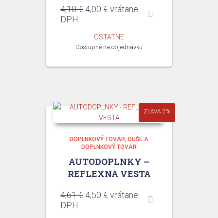
Pôvodná
Aktuálna
4,10
€
4,00
€
vrátane
cena
cena
DPH
bola:
je:
OSTATNE
4,10 €.
4,00 €.
Dostupné na objednávku
ZĽAVA 2%
DOPLNKOVÝ TOVAR
DUŠE A
DOPLNKOVÝ TOVAR
AUTODOPLNKY –
REFLEXNA VESTA
Pôvodná
Aktuálna
4,61
€
4,50
€
vrátane
cena
cena
DPH
bola:
je: