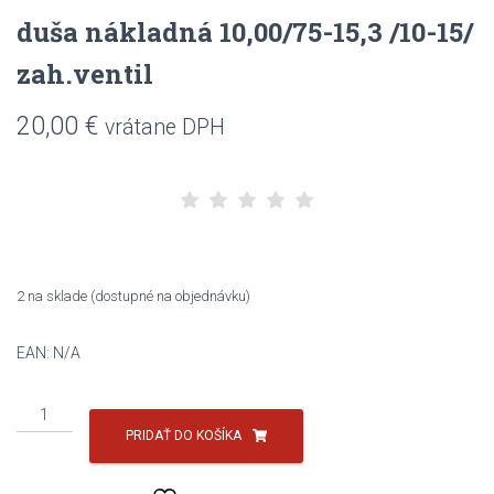
duša nákladná 10,00/75-15,3 /10-15/
zah.ventil
20,00
€
vrátane DPH
2 na sklade (dostupné na objednávku)
EAN:
N/A
množstvo
duša
PRIDAŤ DO KOŠÍKA
nákladná
10,00/75-