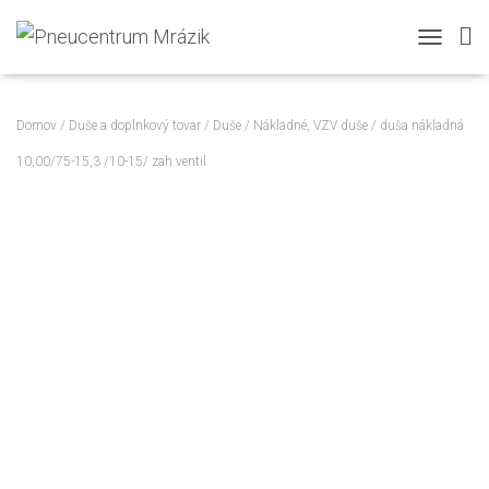
TOGGLE N
Domov
/
Duše a doplnkový tovar
/
Duše
/
Nákladné, VZV duše
/ duša nákladná
10,00/75-15,3 /10-15/ zah.ventil