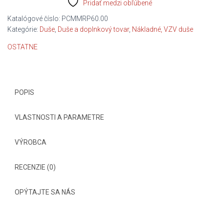
Pridať medzi obľúbené
15,3
/10-
Katalógové číslo:
PCMMRP60.00
15/
Kategórie:
Duše
,
Duše a doplnkový tovar
,
Nákladné, VZV duše
zah.ventil
OSTATNE
POPIS
VLASTNOSTI A PARAMETRE
VÝROBCA
RECENZIE (0)
OPÝTAJTE SA NÁS