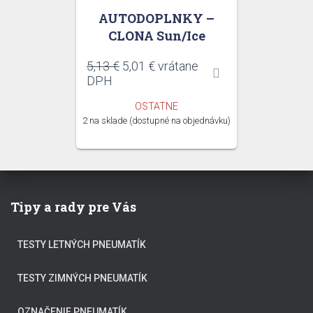
AUTODOPLNKY –
CLONA Sun/Ice
Pôvodná
Aktuálna
5,13
€
5,01
€
vrátane
cena
cena
DPH
bola:
je:
OSTATNE
5,13 €.
5,01 €.
2 na sklade (dostupné na objednávku)
Tipy a rady pre Vás
TESTY LETNÝCH PNEUMATÍK
TESTY ZIMNÝCH PNEUMATÍK
OZNAČENIE PNEUMATÍK