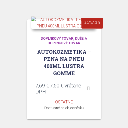
ZĽAVA 2%
DOPLNKOVÝ TOVAR
DUŠE A
DOPLNKOVÝ TOVAR
AUTOKOZMETIKA –
PENA NA PNEU
400ML LUSTRA
GOMME
Pôvodná
Aktuálna
7,69
€
7,50
€
vrátane
cena
cena
DPH
bola:
je:
OSTATNE
7,69 €.
7,50 €.
Dostupné na objednávku