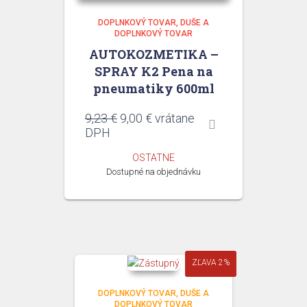
DOPLNKOVÝ TOVAR
DUŠE A
DOPLNKOVÝ TOVAR
AUTOKOZMETIKA –
SPRAY K2 Pena na
pneumatiky 600ml
Pôvodná
Aktuálna
9,23
€
9,00
€
vrátane
cena
cena
DPH
bola:
je:
OSTATNE
9,23 €.
9,00 €.
Dostupné na objednávku
ZĽAVA 2%
DOPLNKOVÝ TOVAR
DUŠE A
DOPLNKOVÝ TOVAR