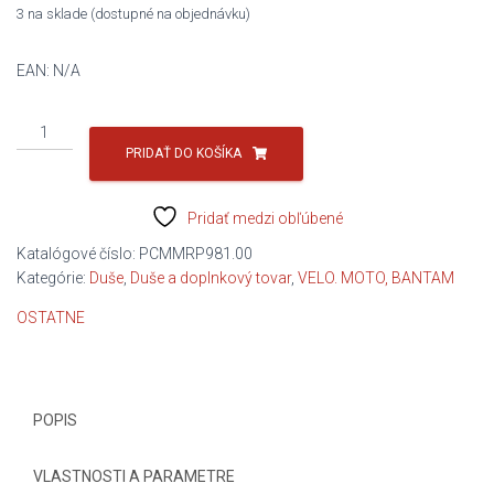
3 na sklade (dostupné na objednávku)
EAN:
N/A
množstvo
duša
PRIDAŤ DO KOŠÍKA
16x6,50/7,50-
8
Pridať medzi obľúbené
Katalógové číslo:
PCMMRP981.00
Kategórie:
Duše
,
Duše a doplnkový tovar
,
VELO. MOTO, BANTAM
OSTATNE
POPIS
VLASTNOSTI A PARAMETRE