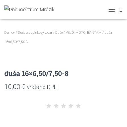
TOGGLE N
Domov
/
Duše a doplnkový tovar
/
Duše
/
VELO. MOTO, BANTAM
/ duša
16×6,50/7,50-8
duša 16×6,50/7,50-8
10,00
€
vrátane DPH