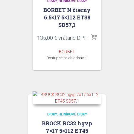
DISKY
HLINÍKOVÉ DISKY
BORBET N čierny
6.5×17 5×112 ET38
SD57,1
135,00
€
vrátane DPH
BORBET
Dostupné na objednávku
DISKY
HLINÍKOVÉ DISKY
BROCK RC32 hgvp
7×17 5×112 ET45