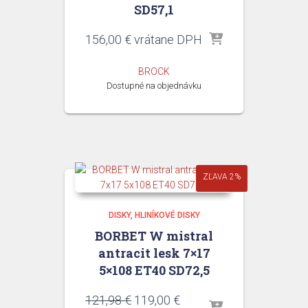
SD57,1
156,00
€
vrátane DPH
BROCK
Dostupné na objednávku
ZĽAVA 2%
DISKY
HLINÍKOVÉ DISKY
BORBET W mistral
antracit lesk 7×17
5×108 ET40 SD72,5
Pôvodná
Aktuálna
121,98
€
119,00
€