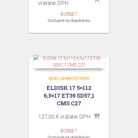
cena
cena
vrátane DPH
bola:
je:
BORBET
121,98 €.
119,00 €.
Dostupné na objednávku
DISKY
HLINÍKOVÉ DISKY
ELDISK 17 5×112
6,5×17 ET39 SD57,1
CMS C27
127,00
€
vrátane DPH
BORBET
Dostupné na objednávku