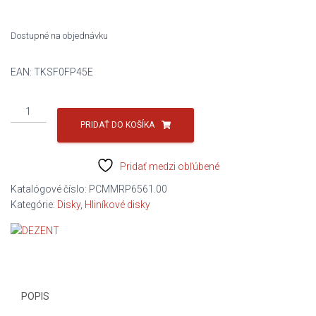
210,33 €.
205,20 €.
Dostupné na objednávku
EAN:
TKSF0FP45E
množstvo
DEZENT
PRIDAŤ DO KOŠÍKA
KS
DARK
Pridať medzi obľúbené
7.5x18
5x114.3
Katalógové číslo:
PCMMRP6561.00
ET45
Kategórie:
Disky
,
Hliníkové disky
SD67,1
POPIS