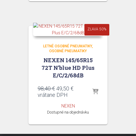
ZĽAVA 50%
LETNÉ OSOBNÉ PNEUMATIKY
OSOBNÉ PNEUMATIKY
NEXEN 145/65R15
72T N’blue HD Plus
E/C/2/68dB
Pôvodná
Aktuálna
98,40
€
49,50
€
cena
cena
vrátane DPH
bola:
je:
NEXEN
98,40 €.
49,50 €.
Dostupné na objednávku