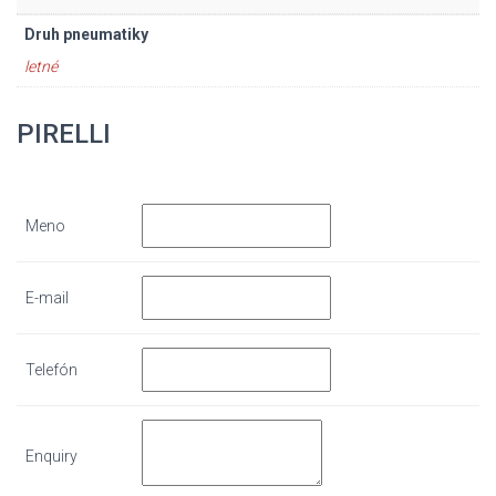
Druh pneumatiky
letné
PIRELLI
Meno
E-mail
Telefón
Enquiry