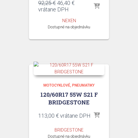
Pôvodná
Aktuálna
92,25
€
46,40
€
cena
cena
vrátane DPH
bola:
je:
NEXEN
92,25 €.
46,40 €.
Dostupné na objednávku
MOTOCYKLOVÉ
PNEUMATIKY
120/60R17 55W S21 F
BRIDGESTONE
113,00
€
vrátane DPH
BRIDGESTONE
Dostupné na objednávku