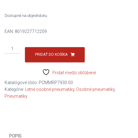
1
626,70 €.
127,91 €.
Dostupné na objednávku
EAN:
8019227712209
množstvo
325/30R20
PRIDAŤ DO KOŠÍKA
106Y
PZERO
Pridať medzi obľúbené
R
EL
Katalógové číslo:
PCMMRP7930.00
(F)
Kategórie:
Letné osobné pneumatiky
,
Osobné pneumatiky
,
C/B/B/74DB
Pneumatiky
PIRELLI
POPIS