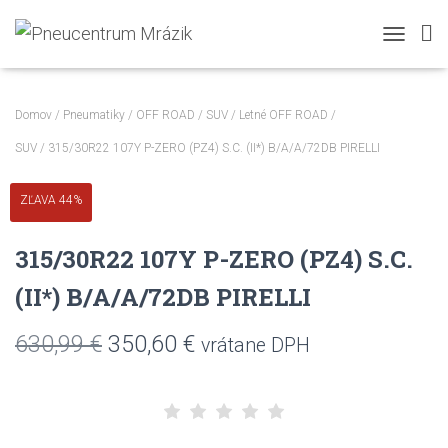
TOGGLE N
Domov
/
Pneumatiky
/
OFF ROAD / SUV
/
Letné OFF ROAD /
SUV
/ 315/30R22 107Y P-ZERO (PZ4) S.C. (II*) B/A/A/72DB PIRELLI
ZĽAVA 44%
315/30R22 107Y P-ZERO (PZ4) S.C.
(II*) B/A/A/72DB PIRELLI
Pôvodná
Aktuálna
630,99
€
350,60
€
vrátane DPH
cena
cena
bola:
je: