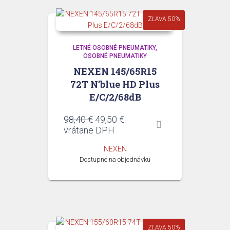
ZĽAVA 50%
LETNÉ OSOBNÉ PNEUMATIKY
OSOBNÉ PNEUMATIKY
NEXEN 145/65R15
72T N’blue HD Plus
E/C/2/68dB
Pôvodná
Aktuálna
98,40
€
49,50
€
cena
cena
vrátane DPH
bola:
je:
NEXEN
98,40 €.
49,50 €.
Dostupné na objednávku
ZĽAVA 50%