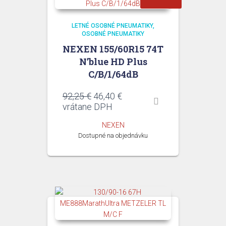
LETNÉ OSOBNÉ PNEUMATIKY
OSOBNÉ PNEUMATIKY
NEXEN 155/60R15 74T
N’blue HD Plus
C/B/1/64dB
Pôvodná
Aktuálna
92,25
€
46,40
€
cena
cena
vrátane DPH
bola:
je:
NEXEN
92,25 €.
46,40 €.
Dostupné na objednávku