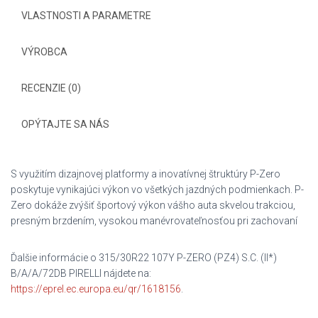
VLASTNOSTI A PARAMETRE
VÝROBCA
RECENZIE (0)
OPÝTAJTE SA NÁS
S využitím dizajnovej platformy a inovatívnej štruktúry P-Zero
poskytuje vynikajúci výkon vo všetkých jazdných podmienkach. P-
Zero dokáže zvýšiť športový výkon vášho auta skvelou trakciou,
presným brzdením, vysokou manévrovateľnosťou pri zachovaní
Ďalšie informácie o 315/30R22 107Y P-ZERO (PZ4) S.C. (II*)
B/A/A/72DB PIRELLI nájdete na:
https://eprel.ec.europa.eu/qr/1618156
.