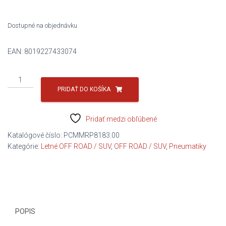
630,99 €.
350,60 €.
Dostupné na objednávku
EAN:
8019227433074
množstvo
315/30R22
PRIDAŤ DO KOŠÍKA
107Y
P-
Pridať medzi obľúbené
ZERO
(PZ4)
Katalógové číslo:
PCMMRP8183.00
S.C.
Kategórie:
Letné OFF ROAD / SUV
,
OFF ROAD / SUV
,
Pneumatiky
(II*)
B/A/A/72DB
PIRELLI
POPIS