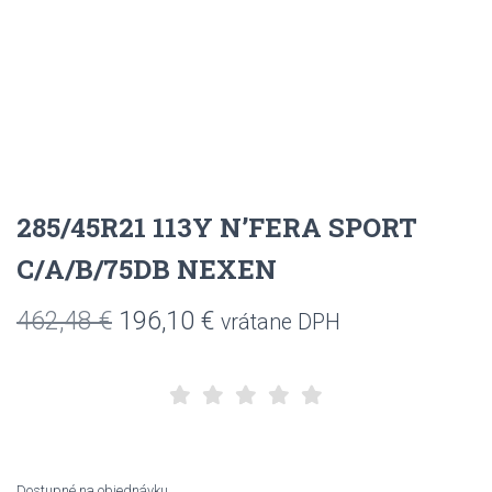
285/45R21 113Y N’FERA SPORT
C/A/B/75DB NEXEN
Pôvodná
Aktuálna
462,48
€
196,10
€
vrátane DPH
cena
cena
bola:
je:
462,48 €.
196,10 €.
Dostupné na objednávku