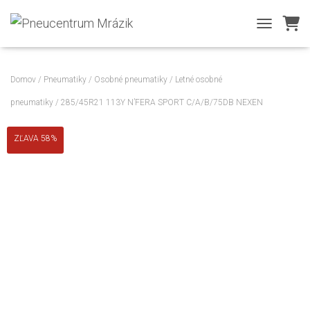
TOGGLE NA
Domov
/
Pneumatiky
/
Osobné pneumatiky
/
Letné osobné
pneumatiky
/ 285/45R21 113Y N’FERA SPORT C/A/B/75DB NEXEN
ZĽAVA 58%