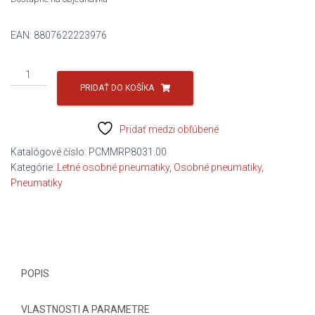
EAN:
8807622223976
množstvo
285/45R21
PRIDAŤ DO KOŠÍKA
113Y
N'FERA
Pridať medzi obľúbené
SPORT
C/A/B/75DB
Katalógové číslo:
PCMMRP8031.00
NEXEN
Kategórie:
Letné osobné pneumatiky
,
Osobné pneumatiky
,
Pneumatiky
POPIS
VLASTNOSTI A PARAMETRE