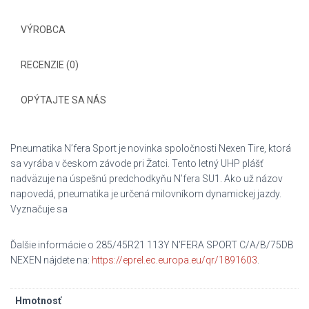
VÝROBCA
RECENZIE (0)
OPÝTAJTE SA NÁS
Pneumatika N’fera Sport je novinka spoločnosti Nexen Tire, ktorá
sa vyrába v českom závode pri Žatci. Tento letný UHP plášť
nadväzuje na úspešnú predchodkyňu N’fera SU1. Ako už názov
napovedá, pneumatika je určená milovníkom dynamickej jazdy.
Vyznačuje sa
Ďalšie informácie o 285/45R21 113Y N’FERA SPORT C/A/B/75DB
NEXEN nájdete na:
https://eprel.ec.europa.eu/qr/1891603
.
Hmotnosť