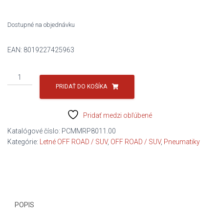
467,40 €.
259,70 €.
Dostupné na objednávku
EAN:
8019227425963
množstvo
275/40R21
PRIDAŤ DO KOŠÍKA
107V
SC
Pridať medzi obľúbené
VERDE
AS
Katalógové číslo:
PCMMRP8011.00
(VOL)
Kategórie:
Letné OFF ROAD / SUV
,
OFF ROAD / SUV
,
Pneumatiky
C/C/B/72DB
PIRELLI
POPIS