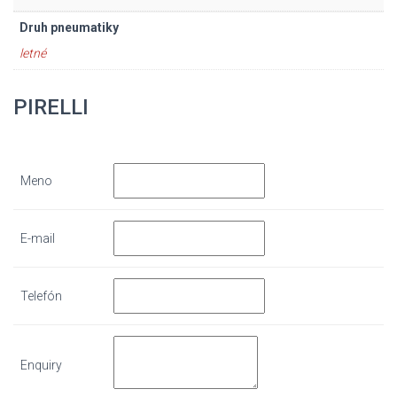
Druh pneumatiky
letné
PIRELLI
Meno
E-mail
Telefón
Enquiry