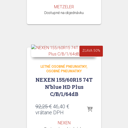
METZELER
Dostupné na objednávku
ZĽAVA 50%
LETNÉ OSOBNÉ PNEUMATIKY
OSOBNÉ PNEUMATIKY
NEXEN 155/60R15 74T
N’blue HD Plus
C/B/1/64dB
Pôvodná
Aktuálna
92,25
€
46,40
€
cena
cena
vrátane DPH
bola:
je:
NEXEN
92,25 €.
46,40 €.