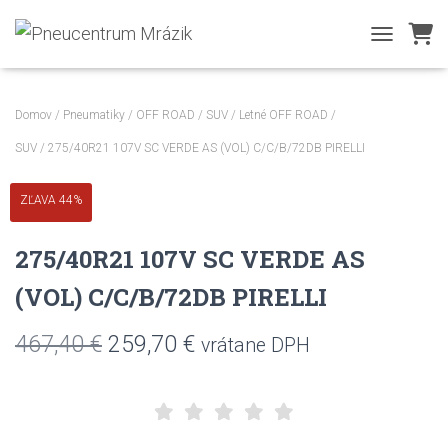
TOGGLE NA
Domov
/
Pneumatiky
/
OFF ROAD / SUV
/
Letné OFF ROAD /
SUV
/ 275/40R21 107V SC VERDE AS (VOL) C/C/B/72DB PIRELLI
ZĽAVA 44%
275/40R21 107V SC VERDE AS
(VOL) C/C/B/72DB PIRELLI
Pôvodná
Aktuálna
467,40
€
259,70
€
vrátane DPH
cena
cena
bola:
je: