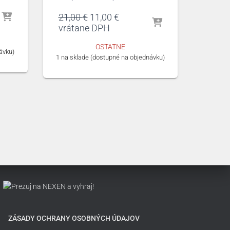
Pôvodná
Aktuálna
21,00
€
11,00
€
cena
cena
vrátane DPH
bola:
je:
OSTATNE
21,00 €.
11,00 €.
ávku)
1 na sklade (dostupné na objednávku)
ZÁSADY OCHRANY OSOBNÝCH ÚDAJOV