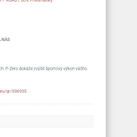
FF ROAD / SUV
,
Pneumatiky
A NÁS
ach. P-Zero dokáže zvýšiť športový výkon vášho
a.eu/qr/596935
.