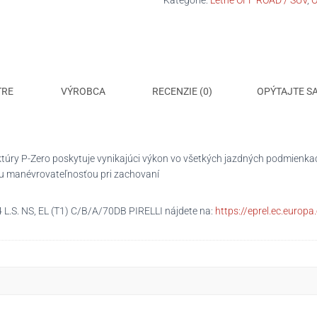
Kategórie:
Letné OFF ROAD / SUV
,
O
NS,
EL
(T1)
C/B/A/70DB
PIRELLI
TRE
VÝROBCA
RECENZIE (0)
OPÝTAJTE S
ruktúry P-Zero poskytuje vynikajúci výkon vo všetkých jazdných podmienk
ou manévrovateľnosťou pri zachovaní
L.S. NS, EL (T1) C/B/A/70DB PIRELLI nájdete na:
https://eprel.ec.europ