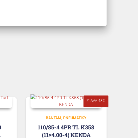
ZĽAVA 48%
BANTAM
PNEUMATIKY
0
110/85-4 4PR TL K358
A
(11×4.00-4) KENDA