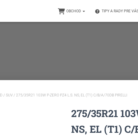
OBCHOD
TIPY A RADY PRE VÁ
D / SUV
/ 275/35R21 103W P-ZERO PZ4 L.S. NS, EL (T1) C/B/A/70DB PIRELLI
275/35R21 103
NS, EL (T1) C