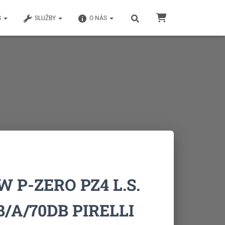
S
SLUŽBY
O NÁS
W P-ZERO PZ4 L.S.
/B/A/70DB PIRELLI