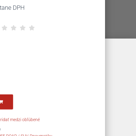
uálna
átane DPH
na
,20 €.
ridať medzi obľúbené
0