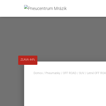
ZĽAVA 44%
Domov
/
Pneumatiky
/
OFF ROAD / SUV
/
Letné OFF ROA