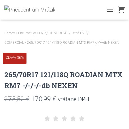
TOGGLE NA
Domov
/
Pneumatiky
/
LNP / COMERCIAL
/
Letné LNP /
COMERCIAL
/ 265/70R17 121/118Q ROADIAN MTX RM7 -/-/-/-db NEXEN
ZĽAVA 38%
265/70R17 121/118Q ROADIAN MTX
RM7 -/-/-/-db NEXEN
Pôvodná
Aktuálna
275,52
€
170,99
€
vrátane DPH
cena
cena
bola:
je: