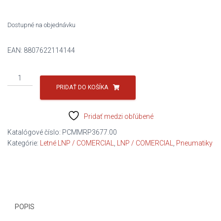
275,52 €.
170,99 €.
Dostupné na objednávku
EAN:
8807622114144
množstvo
265/70R17
PRIDAŤ DO KOŠÍKA
121/118Q
ROADIAN
Pridať medzi obľúbené
MTX
RM7
Katalógové číslo:
PCMMRP3677.00
-/-/-/-
Kategórie:
Letné LNP / COMERCIAL
,
LNP / COMERCIAL
,
Pneumatiky
db
NEXEN
POPIS