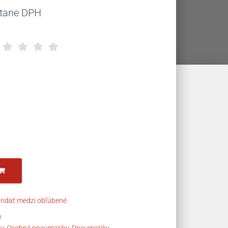
uálna
átane DPH
na
,50 €.
ridať medzi obľúbené
0