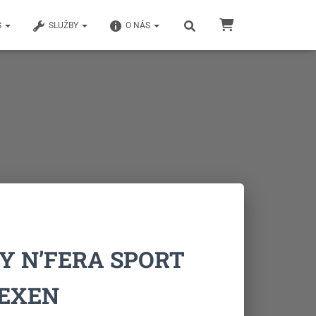
S
SLUŽBY
O NÁS
9Y N’FERA SPORT
NEXEN