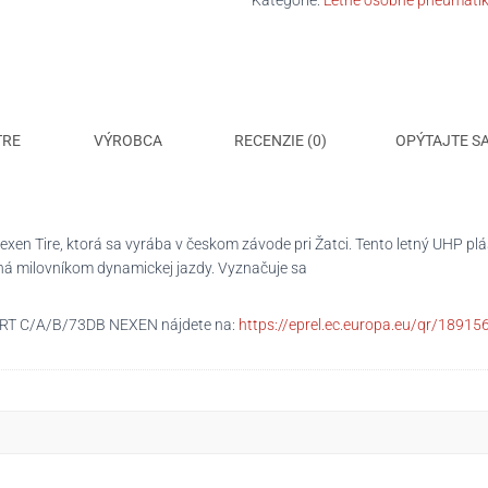
Kategórie:
Letné osobné pneumati
TRE
VÝROBCA
RECENZIE (0)
OPÝTAJTE S
exen Tire, ktorá sa vyrába v českom závode pri Žatci. Tento letný UHP 
ná milovníkom dynamickej jazdy. Vyznačuje sa
ORT C/A/B/73DB NEXEN nájdete na:
https://eprel.ec.europa.eu/qr/18915