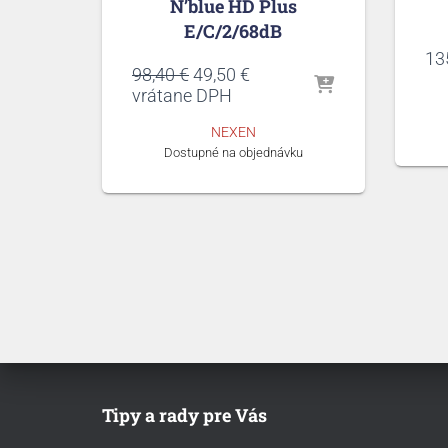
N’blue HD Plus
E/C/2/68dB
13
Pôvodná
Aktuálna
98,40
€
49,50
€
cena
cena
vrátane DPH
bola:
je:
NEXEN
98,40 €.
49,50 €.
Dostupné na objednávku
Tipy a rady pre Vás