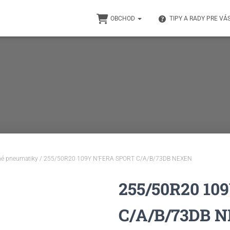
OBCHOD
TIPY A RADY PRE VÁ
né pneumatiky
/ 255/50R20 109Y N’FERA SPORT C/A/B/73DB NEXEN
255/50R20 10
C/A/B/73DB 