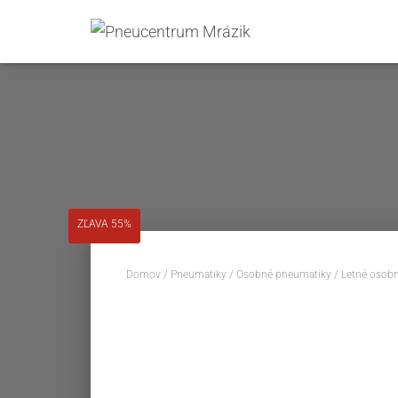
ZĽAVA 55%
Domov
/
Pneumatiky
/
Osobné pneumatiky
/
Letné osob