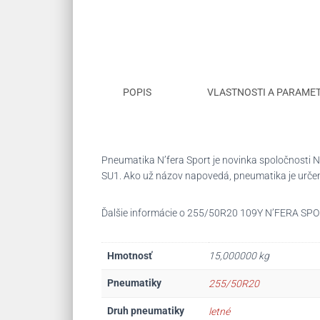
POPIS
VLASTNOSTI A PARAME
Pneumatika N’fera Sport je novinka spoločnosti N
SU1. Ako už názov napovedá, pneumatika je urče
Ďalšie informácie o 255/50R20 109Y N’FERA SP
Hmotnosť
15,000000 kg
Pneumatiky
255/50R20
Druh pneumatiky
letné