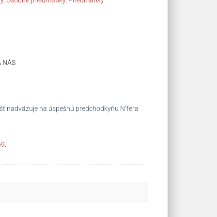
ky
,
Osobné pneumatiky
,
Pneumatiky
A NÁS
plášť nadväzuje na úspešnú predchodkyňu N’fera
69
.