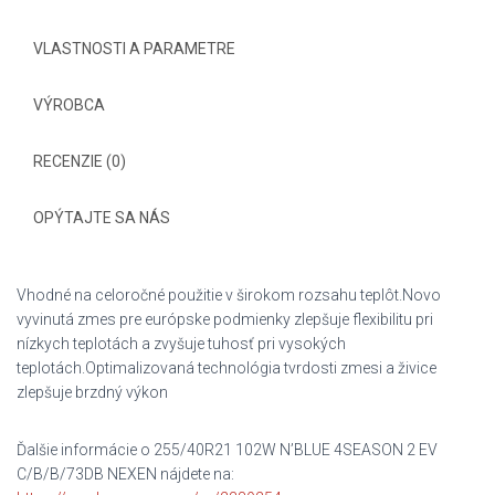
VLASTNOSTI A PARAMETRE
VÝROBCA
RECENZIE (0)
OPÝTAJTE SA NÁS
Vhodné na celoročné použitie v širokom rozsahu teplôt.Novo
vyvinutá zmes pre európske podmienky zlepšuje flexibilitu pri
nízkych teplotách a zvyšuje tuhosť pri vysokých
teplotách.Optimalizovaná technológia tvrdosti zmesi a živice
zlepšuje brzdný výkon
Ďalšie informácie o 255/40R21 102W N’BLUE 4SEASON 2 EV
C/B/B/73DB NEXEN nájdete na: