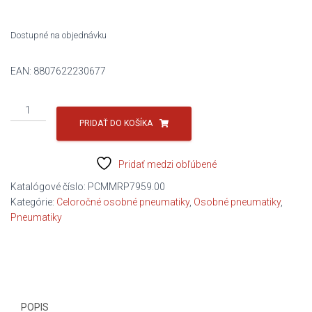
371,46 €.
157,50 €.
Dostupné na objednávku
EAN:
8807622230677
množstvo
255/40R21
PRIDAŤ DO KOŠÍKA
102W
N'BLUE
Pridať medzi obľúbené
4SEASON
2
Katalógové číslo:
PCMMRP7959.00
EV
Kategórie:
Celoročné osobné pneumatiky
,
Osobné pneumatiky
,
C/B/B/73DB
Pneumatiky
NEXEN
POPIS