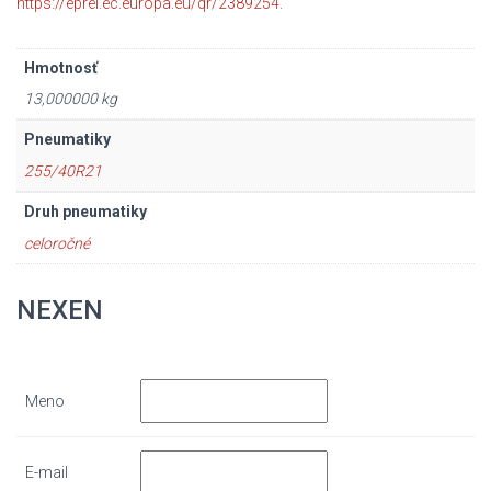
https://eprel.ec.europa.eu/qr/2389254
.
Hmotnosť
13,000000 kg
Pneumatiky
255/40R21
Druh pneumatiky
celoročné
NEXEN
Meno
E-mail