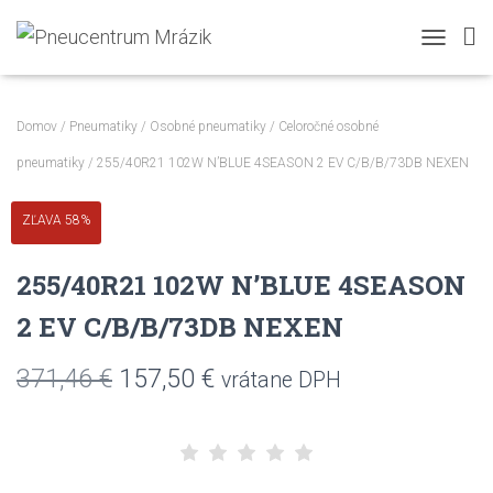
TOGGLE N
Domov
/
Pneumatiky
/
Osobné pneumatiky
/
Celoročné osobné
pneumatiky
/ 255/40R21 102W N’BLUE 4SEASON 2 EV C/B/B/73DB NEXEN
ZĽAVA 58%
255/40R21 102W N’BLUE 4SEASON
2 EV C/B/B/73DB NEXEN
Pôvodná
Aktuálna
371,46
€
157,50
€
vrátane DPH
cena
cena
bola:
je: