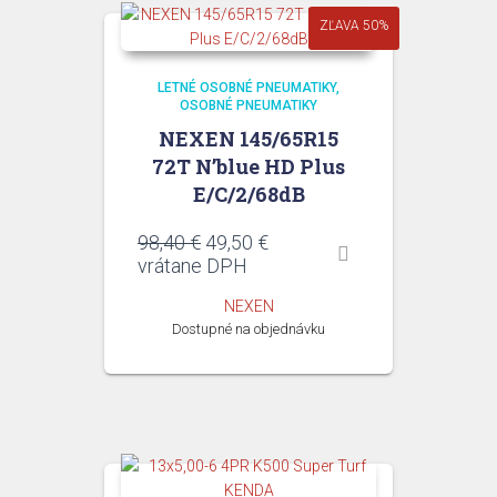
ZĽAVA 50%
LETNÉ OSOBNÉ PNEUMATIKY
OSOBNÉ PNEUMATIKY
NEXEN 145/65R15
72T N’blue HD Plus
E/C/2/68dB
Pôvodná
Aktuálna
98,40
€
49,50
€
cena
cena
vrátane DPH
bola:
je:
NEXEN
98,40 €.
49,50 €.
Dostupné na objednávku