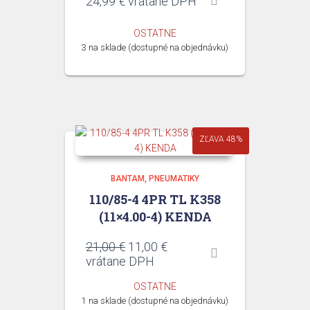
24,99
€
vrátane DPH
OSTATNE
3 na sklade (dostupné na objednávku)
ZĽAVA 48%
BANTAM
PNEUMATIKY
110/85-4 4PR TL K358
(11×4.00-4) KENDA
Pôvodná
Aktuálna
21,00
€
11,00
€
cena
cena
vrátane DPH
bola:
je:
OSTATNE
21,00 €.
11,00 €.
1 na sklade (dostupné na objednávku)