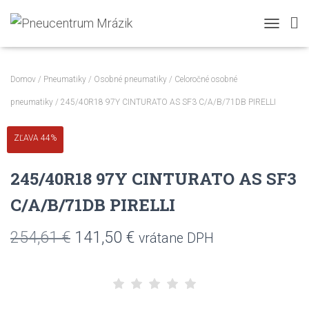
TOGGLE N
Domov
/
Pneumatiky
/
Osobné pneumatiky
/
Celoročné osobné
pneumatiky
/ 245/40R18 97Y CINTURATO AS SF3 C/A/B/71DB PIRELLI
ZĽAVA 44%
245/40R18 97Y CINTURATO AS SF3
C/A/B/71DB PIRELLI
Pôvodná
Aktuálna
254,61
€
141,50
€
vrátane DPH
cena
cena
bola:
je: