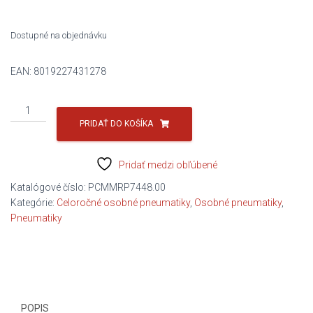
254,61 €.
141,50 €.
Dostupné na objednávku
EAN:
8019227431278
množstvo
245/40R18
PRIDAŤ DO KOŠÍKA
97Y
CINTURATO
Pridať medzi obľúbené
AS
SF3
Katalógové číslo:
PCMMRP7448.00
C/A/B/71DB
Kategórie:
Celoročné osobné pneumatiky
,
Osobné pneumatiky
,
PIRELLI
Pneumatiky
POPIS