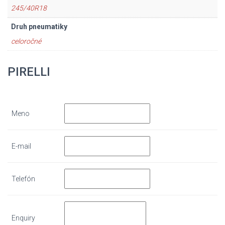
245/40R18
Druh pneumatiky
celoročné
PIRELLI
Meno
E-mail
Telefón
Enquiry