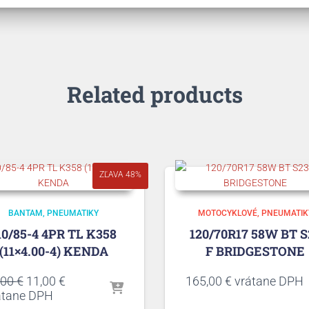
Related products
ZĽAVA 48%
BANTAM
PNEUMATIKY
MOTOCYKLOVÉ
PNEUMATIK
10/85-4 4PR TL K358
120/70R17 58W BT S
(11×4.00-4) KENDA
F BRIDGESTONE
Pôvodná
Aktuálna
,00
€
11,00
€
165,00
€
vrátane DPH
cena
cena
átane DPH