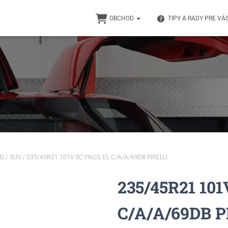
OBCHOD
TIPY A RADY PRE VÁ
D / SUV
/ 235/45R21 101V SC PNCS, EL C/A/A/69DB PIRELLI
235/45R21 101
C/A/A/69DB P