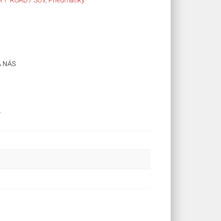
FF ROAD / SUV
,
Pneumatiky
A NÁS
.