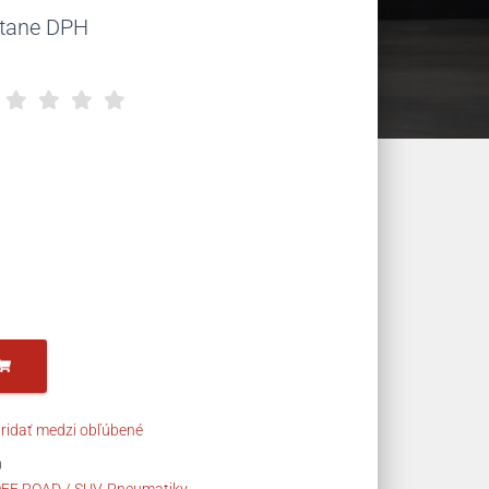
uálna
átane DPH
na
,69 €.
ridať medzi obľúbené
0