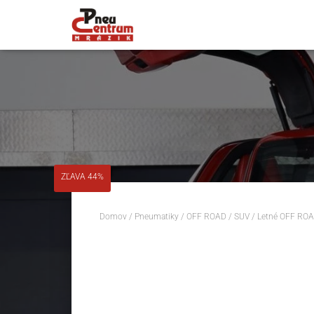
ZĽAVA 44%
Domov
/
Pneumatiky
/
OFF ROAD / SUV
/
Letné OFF ROA