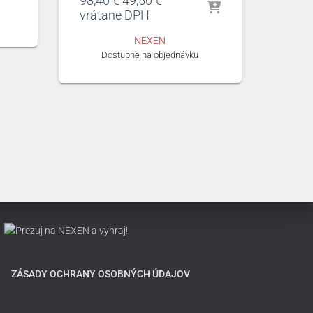
98,40
€
49,50
€
cena
cena
vrátane DPH
bola:
je:
NEXEN
98,40 €.
49,50 €.
Dostupné na objednávku
ZÁSADY OCHRANY OSOBNÝCH ÚDAJOV