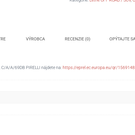
Kategórie:
Letné OFF ROAD / SUV
,
O
PIRELLI
TRE
VÝROBCA
RECENZIE (0)
OPÝTAJTE S
L C/A/A/69DB PIRELLI nájdete na:
https://eprel.ec.europa.eu/qr/1569148