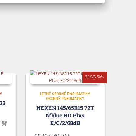
ZĽAVA 50%
Y
LETNÉ OSOBNÉ PNEUMATIKY
OSOBNÉ PNEUMATIKY
23
NEXEN 145/65R15 72T
N’blue HD Plus
E/C/2/68dB
Pôvodná
Aktuálna