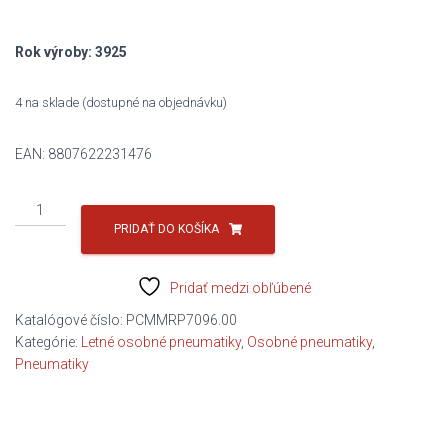
152,52 €.
75,80 €.
Rok výroby: 3925
4 na sklade (dostupné na objednávku)
EAN:
8807622231476
množstvo
195/60R16
PRIDAŤ DO KOŠÍKA
89V
N'BLUE
Pridať medzi obľúbené
S
EV
Katalógové číslo:
PCMMRP7096.00
B/B/B/71DB
Kategórie:
Letné osobné pneumatiky
,
Osobné pneumatiky
,
NEXEN
Pneumatiky