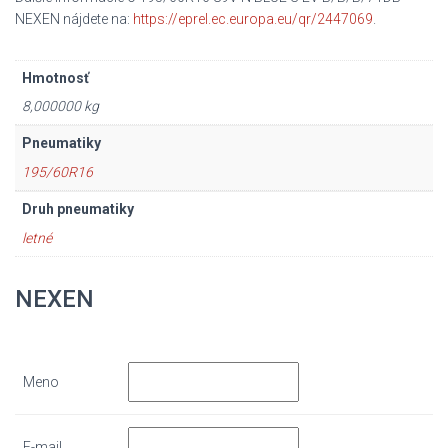
NEXEN nájdete na:
https://eprel.ec.europa.eu/qr/2447069
.
Hmotnosť
8,000000 kg
Pneumatiky
195/60R16
Druh pneumatiky
letné
NEXEN
Meno
E-mail