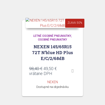
ZĽAVA 50%
LETNÉ OSOBNÉ PNEUMATIKY
OSOBNÉ PNEUMATIKY
NEXEN 145/65R15
72T N’blue HD Plus
E/C/2/68dB
Pôvodná
Aktuálna
98,40
€
49,50
€
cena
cena
vrátane DPH
bola:
je:
NEXEN
98,40 €.
49,50 €.
Dostupné na objednávku