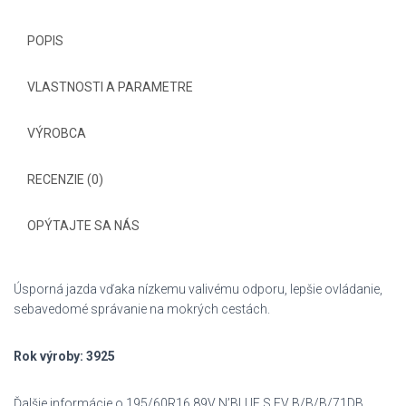
POPIS
VLASTNOSTI A PARAMETRE
VÝROBCA
RECENZIE (0)
OPÝTAJTE SA NÁS
Úsporná jazda vďaka nízkemu valivému odporu, lepšie ovládanie,
sebavedomé správanie na mokrých cestách.
Rok výroby: 3925
Ďalšie informácie o 195/60R16 89V N’BLUE S EV B/B/B/71DB